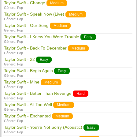
Taylor Swift - Change
Medium
Gênero:
Pop
Taylor Swift - Speak Now (Live)
Medium
Gênero:
Pop
Taylor Swift - Our Song
Medium
Gênero:
Pop
Taylor Swift - I Knew You Were Trouble
Easy
Gênero:
Pop
Taylor Swift - Back To December
Medium
Gênero:
Pop
Taylor Swift - 22
Easy
Gênero:
Pop
Taylor Swift - Begin Again
Easy
Gênero:
Pop
Taylor Swift - Mine
Medium
Gênero:
Pop
Taylor Swift - Better Than Revenge
Hard
Gênero:
Pop
Taylor Swift - All Too Well
Medium
Gênero:
Pop
Taylor Swift - Enchanted
Medium
Gênero:
Pop
Taylor Swift - You're Not Sorry (Acoustic)
Easy
Gênero:
Pop