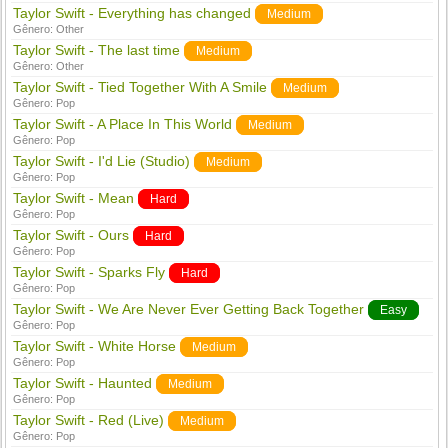
Taylor Swift - Everything has changed
Medium
Gênero:
Other
Taylor Swift - The last time
Medium
Gênero:
Other
Taylor Swift - Tied Together With A Smile
Medium
Gênero:
Pop
Taylor Swift - A Place In This World
Medium
Gênero:
Pop
Taylor Swift - I'd Lie (Studio)
Medium
Gênero:
Pop
Taylor Swift - Mean
Hard
Gênero:
Pop
Taylor Swift - Ours
Hard
Gênero:
Pop
Taylor Swift - Sparks Fly
Hard
Gênero:
Pop
Taylor Swift - We Are Never Ever Getting Back Together
Easy
Gênero:
Pop
Taylor Swift - White Horse
Medium
Gênero:
Pop
Taylor Swift - Haunted
Medium
Gênero:
Pop
Taylor Swift - Red (Live)
Medium
Gênero:
Pop