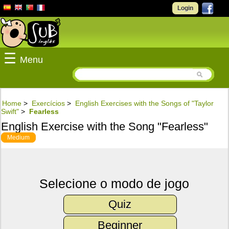
Login
☰
Menu
Home
>
Exercícios
>
English Exercises with the Songs of "Taylor
Swift"
>
Fearless
English Exercise with the Song "Fearless"
Medium
Selecione o modo de jogo
Quiz
Beginner