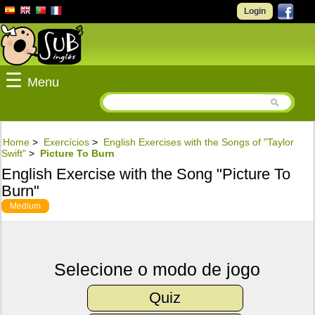
Login
☰
Menu
Home
>
Exercícios
>
English Exercises with the Songs of "Taylor
Swift"
>
Picture To Burn
English Exercise with the Song "Picture To
Burn"
Medium
Selecione o modo de jogo
Quiz