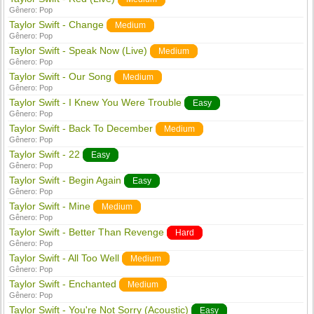
Gênero:
Pop
Taylor Swift - Change
Medium
Gênero:
Pop
Taylor Swift - Speak Now (Live)
Medium
Gênero:
Pop
Taylor Swift - Our Song
Medium
Gênero:
Pop
Taylor Swift - I Knew You Were Trouble
Easy
Gênero:
Pop
Taylor Swift - Back To December
Medium
Gênero:
Pop
Taylor Swift - 22
Easy
Gênero:
Pop
Taylor Swift - Begin Again
Easy
Gênero:
Pop
Taylor Swift - Mine
Medium
Gênero:
Pop
Taylor Swift - Better Than Revenge
Hard
Gênero:
Pop
Taylor Swift - All Too Well
Medium
Gênero:
Pop
Taylor Swift - Enchanted
Medium
Gênero:
Pop
Taylor Swift - You're Not Sorry (Acoustic)
Easy