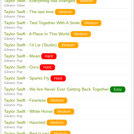
Taylor Swift - Everything has changed
Medium
Gênero:
Other
Taylor Swift - The last time
Medium
Gênero:
Other
Taylor Swift - Tied Together With A Smile
Medium
Gênero:
Pop
Taylor Swift - A Place In This World
Medium
Gênero:
Pop
Taylor Swift - I'd Lie (Studio)
Medium
Gênero:
Pop
Taylor Swift - Mean
Hard
Gênero:
Pop
Taylor Swift - Ours
Hard
Gênero:
Pop
Taylor Swift - Sparks Fly
Hard
Gênero:
Pop
Taylor Swift - We Are Never Ever Getting Back Together
Easy
Gênero:
Pop
Taylor Swift - Fearless
Medium
Gênero:
Pop
Taylor Swift - White Horse
Medium
Gênero:
Pop
Taylor Swift - Haunted
Medium
Gênero:
Pop
Taylor Swift - Red (Live)
Medium