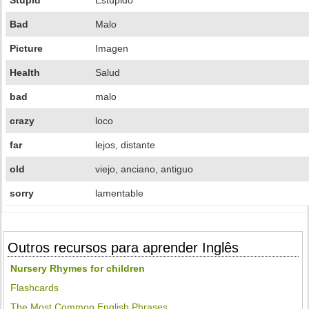
Stupid
Estúpido
Bad
Malo
Picture
Imagen
Health
Salud
bad
malo
crazy
loco
far
lejos, distante
old
viejo, anciano, antiguo
sorry
lamentable
Outros recursos para aprender Inglês
Nursery Rhymes for children
Flashcards
The Most Common English Phrases