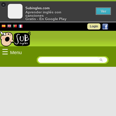
×
Subingles.com
Ver
Aprender inglés con
canciones
Gratis - En Google Play
Login
☰
Menu