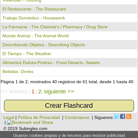
Viviendas - Housing
El Restaurante - The Restaurant
Trabajo Doméstico - Housework
La Farmacia - The Chemist's / Pharmacy / Drug Store
Mundo Animal - The Animal World
Describiendo Objetos - Describing Objects
El Tiempo - The Weather
Alimentos Dulces-Postres - Food-Deserts. Sweets
Bebidas -drinks
Página 1 de 2, mostrados 40 registros de 61 total, desde 1 hasta 40
<< anterior
1
2
siguiente >>
|
|
|
Crear Flashcard
Legal
|
Política de Privacidad
|
Contáctanos
| Síguenos
|
© 2019 Subingles.com
Usamos cookies propias y de terceros para mostrar publicidad