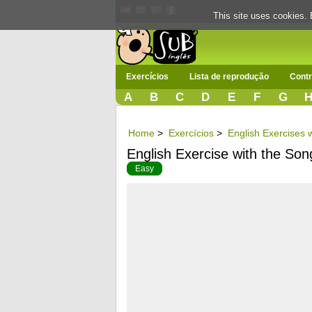
This site uses cookies. 
Exercícios
Lista de reprodução
Contr
A
B
C
D
E
F
G
Home
>
Exercícios
>
English Exercises w
English Exercise with the So
Easy