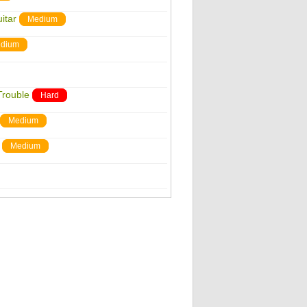
itar
Medium
dium
Trouble
Hard
Medium
Medium