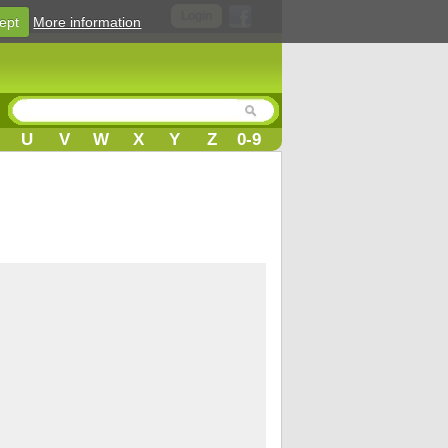
Login
ept
More information
U
V
W
X
Y
Z
0-9