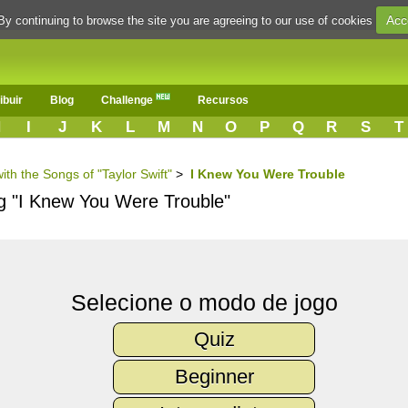
Acc
By continuing to browse the site you are agreeing to our use of cookies
ibuir
Blog
Challenge
Recursos
H
I
J
K
L
M
N
O
P
Q
R
S
T
ith the Songs of "Taylor Swift"
>
I Knew You Were Trouble
ng "I Knew You Were Trouble"
Selecione o modo de jogo
Quiz
Beginner