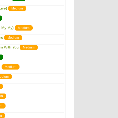
Live)
Medium
y My My)
Medium
re
Medium
'm With You
Medium
)
Medium
edium
um
um
m