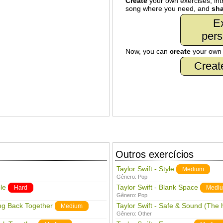
Create
your own exercises, intr
song where you need, and
sha
Ex
pers
Now, you can
create
your ow
Creat
Outros exercícios
Taylor Swift - Style
Medium
Gênero:
Pop
le
Taylor Swift - Blank Space
Hard
Medi
Gênero:
Pop
ing Back Together
Taylor Swift - Safe & Sound (The
Medium
Gênero:
Other