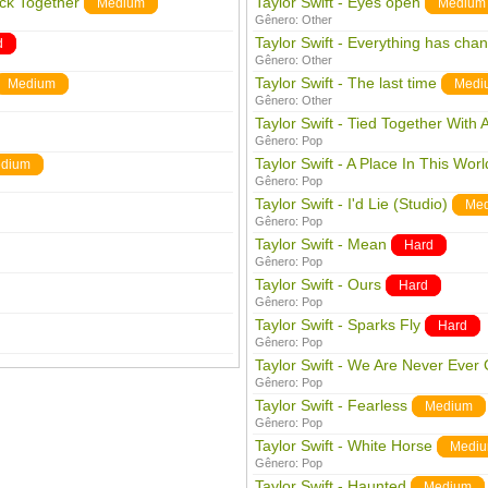
ack Together
Taylor Swift - Eyes open
Medium
Medium
Gênero:
Other
Taylor Swift - Everything has cha
d
Gênero:
Other
Taylor Swift - The last time
Medium
Medi
Gênero:
Other
Taylor Swift - Tied Together With 
Gênero:
Pop
Taylor Swift - A Place In This Worl
dium
Gênero:
Pop
Taylor Swift - I'd Lie (Studio)
Me
Gênero:
Pop
Taylor Swift - Mean
Hard
Gênero:
Pop
Taylor Swift - Ours
Hard
Gênero:
Pop
Taylor Swift - Sparks Fly
Hard
Gênero:
Pop
Taylor Swift - We Are Never Ever
Gênero:
Pop
Taylor Swift - Fearless
Medium
Gênero:
Pop
Taylor Swift - White Horse
Medi
Gênero:
Pop
Taylor Swift - Haunted
Medium