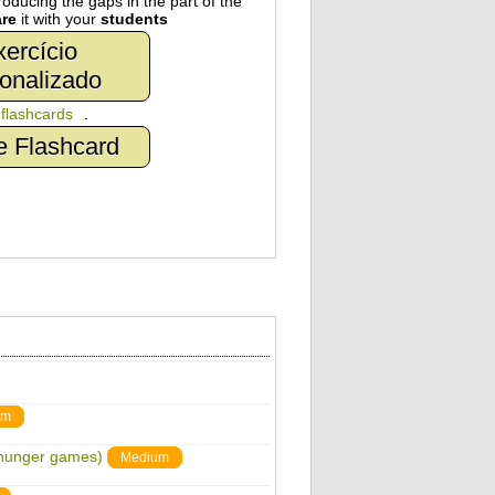
oducing the gaps in the part of the
re
it with your
students
ercício
onalizado
n
flashcards
.
e Flashcard
um
 hunger games)
Medium