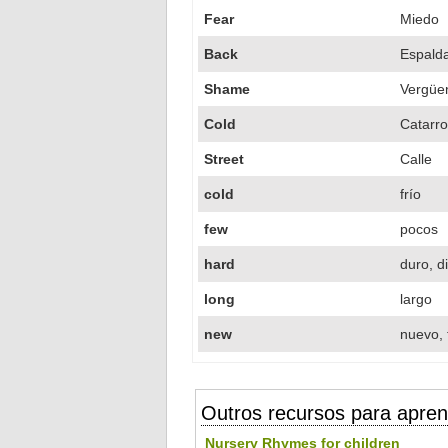
Fear
Miedo
Back
Espald
Shame
Vergüe
Cold
Catarro
Street
Calle
cold
frío
few
pocos
hard
duro, dif
long
largo
new
nuevo, 
Outros recursos para apren
Nursery Rhymes for children