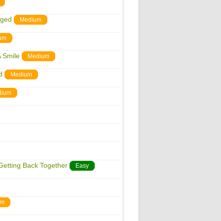
nged
Medium
um
A Smile
Medium
d
Medium
dium
 Getting Back Together
Easy
um