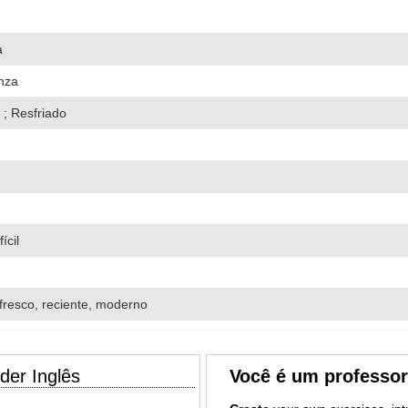
a
nza
 ; Resfriado
ícil
fresco, reciente, moderno
der Inglês
Você é um professo