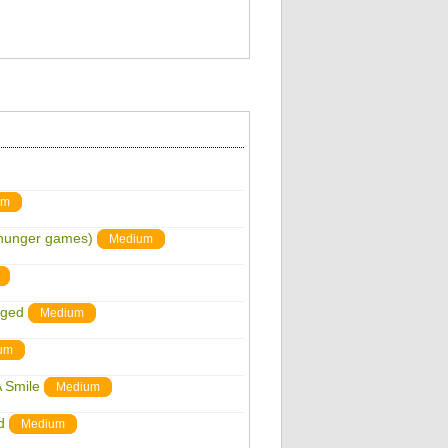
um
 hunger games)
Medium
nged
Medium
um
A Smile
Medium
d
Medium