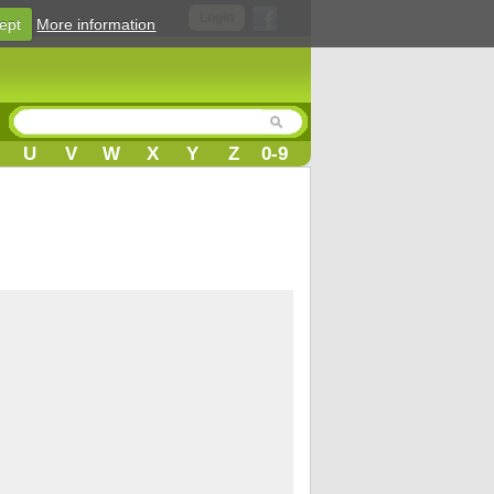
Login
ept
More information
U
V
W
X
Y
Z
0-9