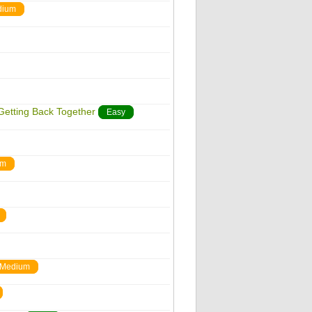
dium
 Getting Back Together
Easy
um
Medium