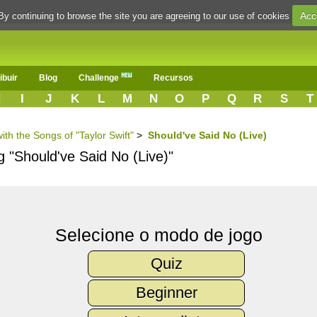
Acc
By continuing to browse the site you are agreeing to our use of cookies
ibuir
Blog
Challenge
Recursos
H
I
J
K
L
M
N
O
P
Q
R
S
T
ith the Songs of "Taylor Swift"
>
Should've Said No (Live)
g "Should've Said No (Live)"
Selecione o modo de jogo
Quiz
Beginner