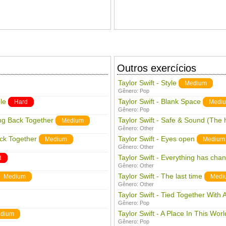
Outros exercícios
Taylor Swift - Style
Medium
Gênero:
Pop
le
Taylor Swift - Blank Space
Hard
Medi
Gênero:
Pop
ing Back Together
Taylor Swift - Safe & Sound (The
Medium
Gênero:
Other
ack Together
Taylor Swift - Eyes open
Medium
Medium
Gênero:
Other
Taylor Swift - Everything has cha
d
Gênero:
Other
Taylor Swift - The last time
Medium
Medi
Gênero:
Other
Taylor Swift - Tied Together With 
Gênero:
Pop
Taylor Swift - A Place In This Worl
dium
Gênero:
Pop