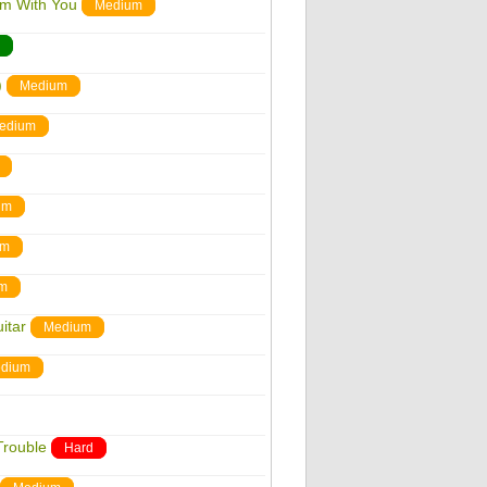
'm With You
Medium
)
Medium
edium
um
um
m
itar
Medium
dium
Trouble
Hard