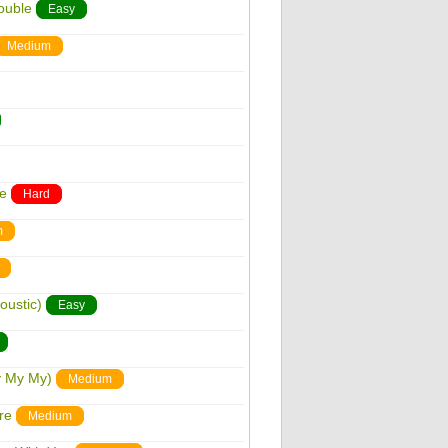
ouble
Easy
Medium
ge
Hard
m
oustic)
Easy
y My My)
Medium
re
Medium