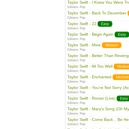
Taylor Swift - I Knew You Were Tr
Gênero:
Pop
Taylor Swift - Back To December
Gênero:
Pop
Taylor Swift - 22
Easy
Gênero:
Pop
Taylor Swift - Begin Again
Easy
Gênero:
Pop
Taylor Swift - Mine
Medium
Gênero:
Pop
Taylor Swift - Better Than Reven
Gênero:
Pop
Taylor Swift - All Too Well
Mediu
Gênero:
Pop
Taylor Swift - Enchanted
Medium
Gênero:
Pop
Taylor Swift - You're Not Sorry (Ac
Gênero:
Pop
Taylor Swift - Ronan (Live)
Easy
Gênero:
Pop
Taylor Swift - Mary's Song (Oh M
Gênero:
Pop
Taylor Swift - Come Back... Be He
Gênero:
Pop