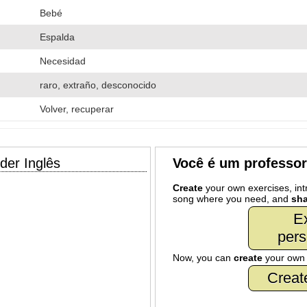
Bebé
Espalda
Necesidad
raro, extraño, desconocido
Volver, recuperar
der Inglês
Você é um professo
Create
your own exercises, intr
song where you need, and
sha
Ex
pers
Now, you can
create
your ow
Creat