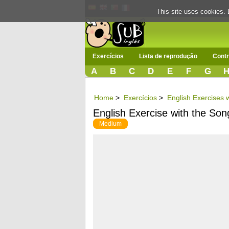
This site uses cookies. 
Exercícios
Lista de reprodução
Contr
A
B
C
D
E
F
G
Home
>
Exercícios
>
English Exercises w
English Exercise with the Son
Medium