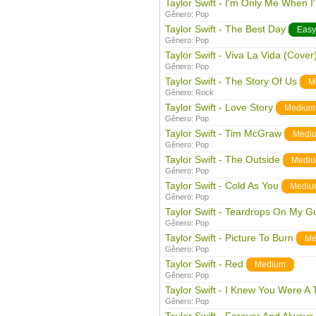
Taylor Swift - I'm Only Me When I
Gênero:
Pop
Taylor Swift - The Best Day
Easy
Gênero:
Pop
Taylor Swift - Viva La Vida (Cover
Gênero:
Pop
Taylor Swift - The Story Of Us
M
Gênero:
Rock
Taylor Swift - Love Story
Medium
Gênero:
Pop
Taylor Swift - Tim McGraw
Medi
Gênero:
Pop
Taylor Swift - The Outside
Medi
Gênero:
Pop
Taylor Swift - Cold As You
Mediu
Gênero:
Pop
Taylor Swift - Teardrops On My Gu
Gênero:
Pop
Taylor Swift - Picture To Burn
Me
Gênero:
Pop
Taylor Swift - Red
Medium
Gênero:
Pop
Taylor Swift - I Knew You Were A 
Gênero:
Pop