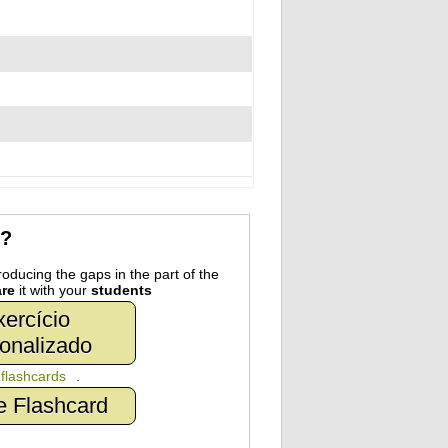
r?
oducing the gaps in the part of the
re
it with your
students
ercício
onalizado
n
flashcards
.
e Flashcard