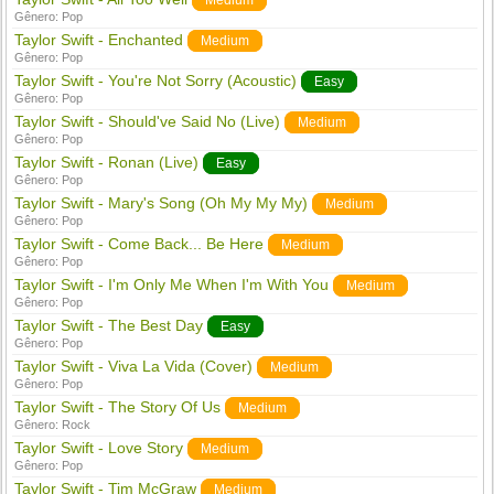
Medium
Gênero:
Pop
Taylor Swift - Enchanted
Medium
Gênero:
Pop
Taylor Swift - You're Not Sorry (Acoustic)
Easy
Gênero:
Pop
Taylor Swift - Should've Said No (Live)
Medium
Gênero:
Pop
Taylor Swift - Ronan (Live)
Easy
Gênero:
Pop
Taylor Swift - Mary's Song (Oh My My My)
Medium
Gênero:
Pop
Taylor Swift - Come Back... Be Here
Medium
Gênero:
Pop
Taylor Swift - I'm Only Me When I'm With You
Medium
Gênero:
Pop
Taylor Swift - The Best Day
Easy
Gênero:
Pop
Taylor Swift - Viva La Vida (Cover)
Medium
Gênero:
Pop
Taylor Swift - The Story Of Us
Medium
Gênero:
Rock
Taylor Swift - Love Story
Medium
Gênero:
Pop
Taylor Swift - Tim McGraw
Medium