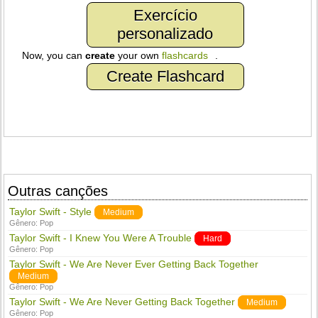
Exercício
personalizado
Now, you can
create
your own
flashcards
.
Create Flashcard
Outras canções
Taylor Swift - Style
Medium
Gênero:
Pop
Taylor Swift - I Knew You Were A Trouble
Hard
Gênero:
Pop
Taylor Swift - We Are Never Ever Getting Back Together
Medium
Gênero:
Pop
Taylor Swift - We Are Never Getting Back Together
Medium
Gênero:
Pop