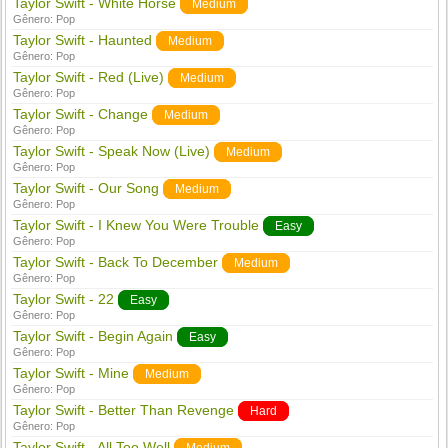
Taylor Swift - White Horse
Medium
Gênero:
Pop
Taylor Swift - Haunted
Medium
Gênero:
Pop
Taylor Swift - Red (Live)
Medium
Gênero:
Pop
Taylor Swift - Change
Medium
Gênero:
Pop
Taylor Swift - Speak Now (Live)
Medium
Gênero:
Pop
Taylor Swift - Our Song
Medium
Gênero:
Pop
Taylor Swift - I Knew You Were Trouble
Easy
Gênero:
Pop
Taylor Swift - Back To December
Medium
Gênero:
Pop
Taylor Swift - 22
Easy
Gênero:
Pop
Taylor Swift - Begin Again
Easy
Gênero:
Pop
Taylor Swift - Mine
Medium
Gênero:
Pop
Taylor Swift - Better Than Revenge
Hard
Gênero:
Pop
Taylor Swift - All Too Well