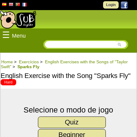
Login
☰
Menu
Home
>
Exercícios
>
English Exercises with the Songs of "Taylor
Swift"
>
Sparks Fly
English Exercise with the Song "Sparks Fly"
Hard
Selecione o modo de jogo
Quiz
Beginner