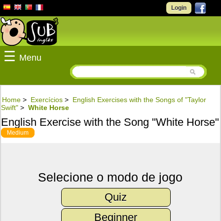
Login
☰
Menu
Home
>
Exercícios
>
English Exercises with the Songs of "Taylor
Swift"
>
White Horse
English Exercise with the Song "White Horse"
Medium
Selecione o modo de jogo
Quiz
Beginner