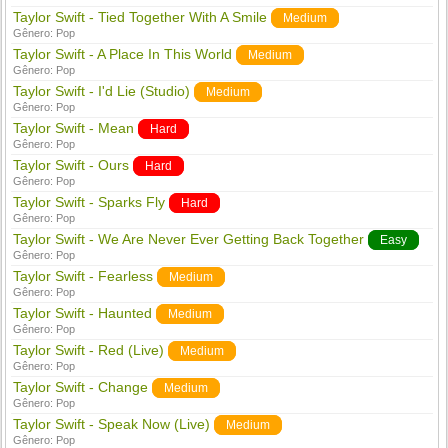
Taylor Swift - Tied Together With A Smile
Medium
Gênero:
Pop
Taylor Swift - A Place In This World
Medium
Gênero:
Pop
Taylor Swift - I'd Lie (Studio)
Medium
Gênero:
Pop
Taylor Swift - Mean
Hard
Gênero:
Pop
Taylor Swift - Ours
Hard
Gênero:
Pop
Taylor Swift - Sparks Fly
Hard
Gênero:
Pop
Taylor Swift - We Are Never Ever Getting Back Together
Easy
Gênero:
Pop
Taylor Swift - Fearless
Medium
Gênero:
Pop
Taylor Swift - Haunted
Medium
Gênero:
Pop
Taylor Swift - Red (Live)
Medium
Gênero:
Pop
Taylor Swift - Change
Medium
Gênero:
Pop
Taylor Swift - Speak Now (Live)
Medium
Gênero:
Pop