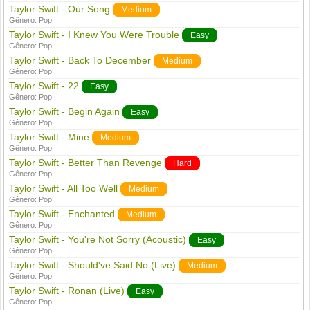
Taylor Swift - Our Song
Medium
Gênero:
Pop
Taylor Swift - I Knew You Were Trouble
Easy
Gênero:
Pop
Taylor Swift - Back To December
Medium
Gênero:
Pop
Taylor Swift - 22
Easy
Gênero:
Pop
Taylor Swift - Begin Again
Easy
Gênero:
Pop
Taylor Swift - Mine
Medium
Gênero:
Pop
Taylor Swift - Better Than Revenge
Hard
Gênero:
Pop
Taylor Swift - All Too Well
Medium
Gênero:
Pop
Taylor Swift - Enchanted
Medium
Gênero:
Pop
Taylor Swift - You're Not Sorry (Acoustic)
Easy
Gênero:
Pop
Taylor Swift - Should've Said No (Live)
Medium
Gênero:
Pop
Taylor Swift - Ronan (Live)
Easy
Gênero:
Pop