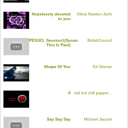
Hopelessly devoted
Olivia Newton-Jonh
to you
PES1E1_Seccion1(Susan
BritishCouncil
This Is Paul)
Shape Of You
Ed Sheran
if
red hot chili papper...
Say Say Say
Michael Jacson