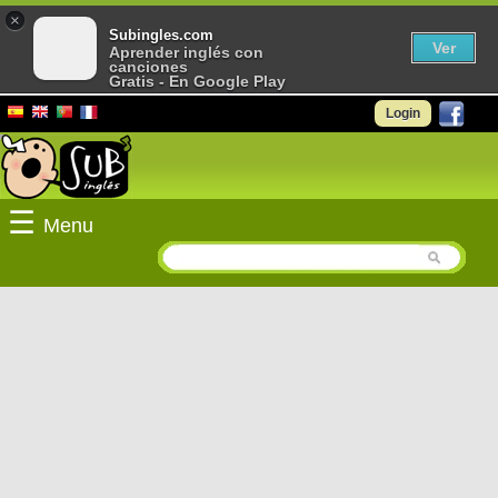
×
Subingles.com
Ver
Aprender inglés con
canciones
Gratis - En Google Play
Login
☰
Menu