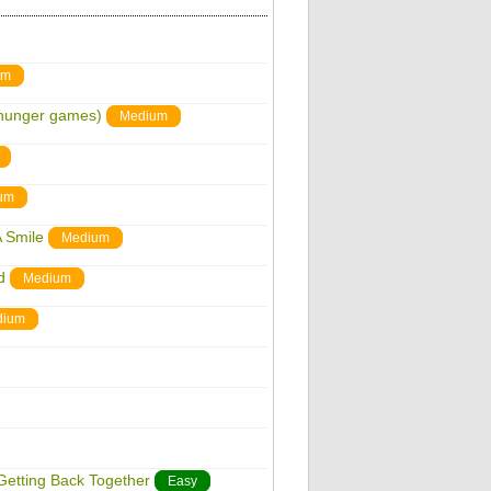
um
 hunger games)
Medium
um
A Smile
Medium
d
Medium
dium
 Getting Back Together
Easy