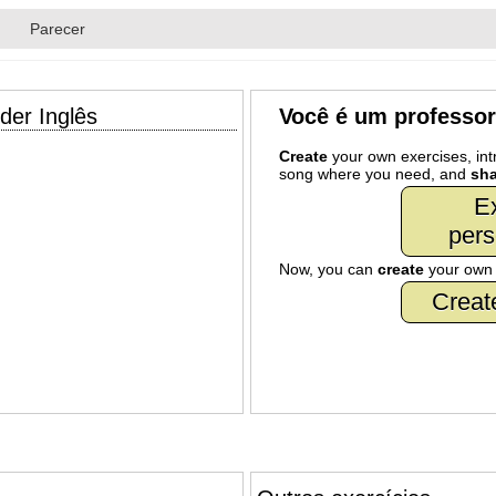
Parecer
der Inglês
Você é um professo
Create
your own exercises, intr
song where you need, and
sha
Ex
pers
Now, you can
create
your ow
Creat