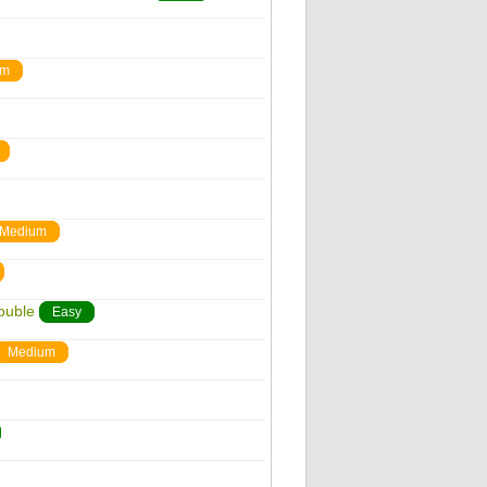
um
Medium
ouble
Easy
Medium