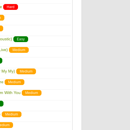
ge
Hard
m
oustic)
Easy
Live)
Medium
y My My)
Medium
re
Medium
'm With You
Medium
)
Medium
edium