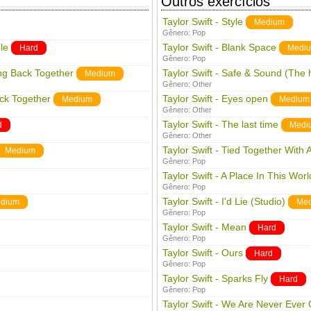
Outros exercícios
Taylor Swift - Style
Medium
Gênero:
Pop
le
Taylor Swift - Blank Space
Hard
Medi
Gênero:
Pop
ing Back Together
Taylor Swift - Safe & Sound (The
Medium
Gênero:
Other
ack Together
Taylor Swift - Eyes open
Medium
Medium
Gênero:
Other
Taylor Swift - The last time
d
Medi
Gênero:
Other
Taylor Swift - Tied Together With 
Medium
Gênero:
Pop
Taylor Swift - A Place In This Worl
Gênero:
Pop
Taylor Swift - I'd Lie (Studio)
dium
Me
Gênero:
Pop
Taylor Swift - Mean
Hard
Gênero:
Pop
Taylor Swift - Ours
Hard
Gênero:
Pop
Taylor Swift - Sparks Fly
Hard
Gênero:
Pop
Taylor Swift - We Are Never Ever