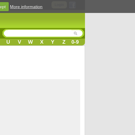
Login
ept
More information
U
V
W
X
Y
Z
0-9