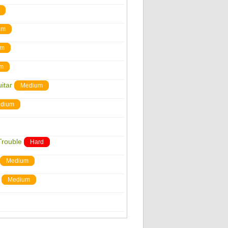
um
um
m
itar
Medium
dium
Trouble
Hard
Medium
Medium