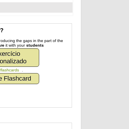
r?
oducing the gaps in the part of the
re
it with your
students
ercício
onalizado
n
flashcards
.
e Flashcard