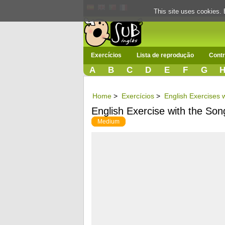
This site uses cookies. 
Exercícios
Lista de reprodução
Contr
A
B
C
D
E
F
G
Home
>
Exercícios
>
English Exercises w
English Exercise with the So
Medium