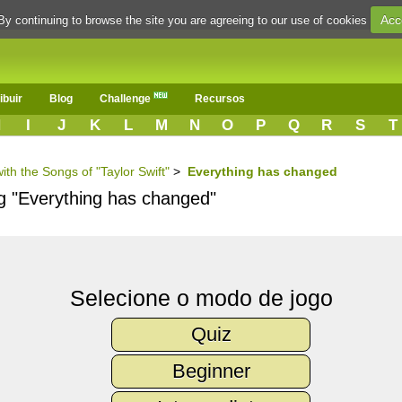
Acc
By continuing to browse the site you are agreeing to our use of cookies
ibuir
Blog
Challenge
Recursos
H
I
J
K
L
M
N
O
P
Q
R
S
T
ith the Songs of "Taylor Swift"
>
Everything has changed
ng "Everything has changed"
Selecione o modo de jogo
Quiz
Beginner