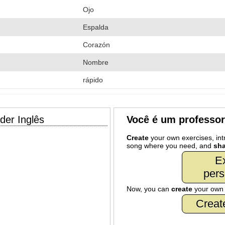
Ojo
Espalda
Corazón
Nombre
rápido
der Inglês
Você é um professo
Create
your own exercises, intr
song where you need, and
sha
Ex
pers
Now, you can
create
your ow
Creat