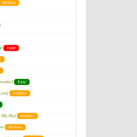
Medium
ge
Hard
m
oustic)
Easy
Live)
Medium
y My My)
Medium
re
Medium