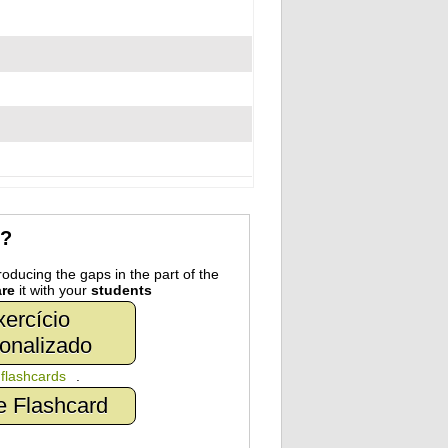
r?
oducing the gaps in the part of the
re
it with your
students
ercício
onalizado
n
flashcards
.
e Flashcard