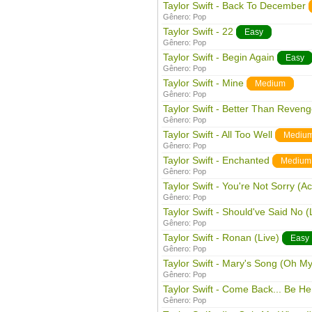
Taylor Swift - Back To December
Gênero:
Pop
Taylor Swift - 22
Easy
Gênero:
Pop
Taylor Swift - Begin Again
Easy
Gênero:
Pop
Taylor Swift - Mine
Medium
Gênero:
Pop
Taylor Swift - Better Than Reven
Gênero:
Pop
Taylor Swift - All Too Well
Mediu
Gênero:
Pop
Taylor Swift - Enchanted
Medium
Gênero:
Pop
Taylor Swift - You're Not Sorry (Ac
Gênero:
Pop
Taylor Swift - Should've Said No (
Gênero:
Pop
Taylor Swift - Ronan (Live)
Easy
Gênero:
Pop
Taylor Swift - Mary's Song (Oh M
Gênero:
Pop
Taylor Swift - Come Back... Be He
Gênero:
Pop