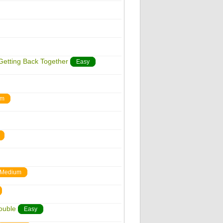
 Getting Back Together
Easy
um
Medium
ouble
Easy