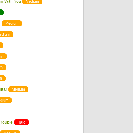
'm With You
Medium
)
Medium
edium
um
um
m
itar
Medium
dium
Trouble
Hard