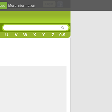
Login
ept
More information
U
V
W
X
Y
Z
0-9