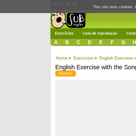
This site uses cookies. 
Exercícios
Lista de reprodução
Contr
A
B
C
D
E
F
G
Home
>
Exercícios
>
English Exercises w
English Exercise with the Son
Medium