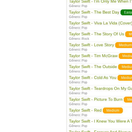
Taylor Swift - I'm Only Me When I
Gênero:
Pop
Taylor Swift - The Best Day
Easy
Gênero:
Pop
Taylor Swift - Viva La Vida (Cover
Gênero:
Pop
Taylor Swift - The Story Of Us
M
Gênero:
Rock
Taylor Swift - Love Story
Medium
Gênero:
Pop
Taylor Swift - Tim McGraw
Medi
Gênero:
Pop
Taylor Swift - The Outside
Medi
Gênero:
Pop
Taylor Swift - Cold As You
Mediu
Gênero:
Pop
Taylor Swift - Teardrops On My Gu
Gênero:
Pop
Taylor Swift - Picture To Burn
Me
Gênero:
Pop
Taylor Swift - Red
Medium
Gênero:
Pop
Taylor Swift - I Knew You Were A 
Gênero:
Pop