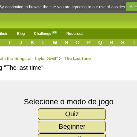
Acc
By continuing to browse the site you are agreeing to our use of cookies
ibuir
Blog
Challenge
Recursos
H
I
J
K
L
M
N
O
P
Q
R
S
T
ith the Songs of "Taylor Swift"
>
The last time
g "The last time"
Selecione o modo de jogo
Quiz
Beginner