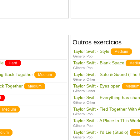
Outros exercícios
Taylor Swift - Style
Medium
Gênero:
Pop
le
Taylor Swift - Blank Space
Hard
Medi
Gênero:
Pop
ing Back Together
Taylor Swift - Safe & Sound (The
Medium
Gênero:
Other
ack Together
Taylor Swift - Eyes open
Medium
Medium
Gênero:
Other
Taylor Swift - Everything has cha
d
Gênero:
Other
Taylor Swift - Tied Together With 
Medium
Gênero:
Pop
Taylor Swift - A Place In This Worl
Gênero:
Pop
Taylor Swift - I'd Lie (Studio)
dium
Me
Gênero:
Pop