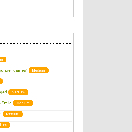
um
 hunger games)
Medium
nged
Medium
A Smile
Medium
d
Medium
dium