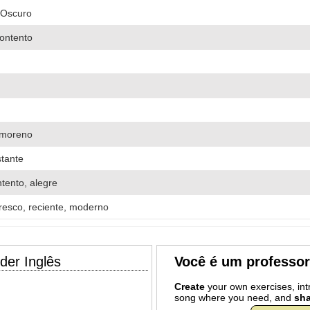
/Oscuro
Contento
 moreno
stante
ontento, alegre
resco, reciente, moderno
der Inglês
Você é um professo
Create
your own exercises, intr
song where you need, and
sha