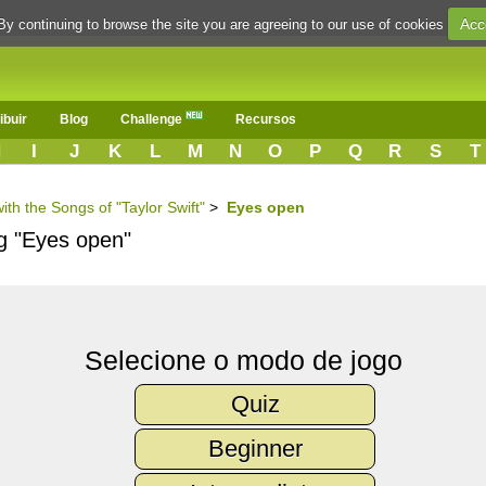
Acc
By continuing to browse the site you are agreeing to our use of cookies
ibuir
Blog
Challenge
Recursos
H
I
J
K
L
M
N
O
P
Q
R
S
T
ith the Songs of "Taylor Swift"
>
Eyes open
ng "Eyes open"
Selecione o modo de jogo
Quiz
Beginner