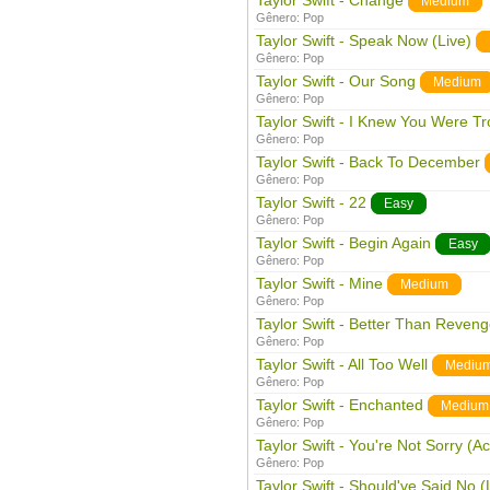
Taylor Swift - Change
Medium
Gênero:
Pop
Taylor Swift - Speak Now (Live)
Gênero:
Pop
Taylor Swift - Our Song
Medium
Gênero:
Pop
Taylor Swift - I Knew You Were Tr
Gênero:
Pop
Taylor Swift - Back To December
Gênero:
Pop
Taylor Swift - 22
Easy
Gênero:
Pop
Taylor Swift - Begin Again
Easy
Gênero:
Pop
Taylor Swift - Mine
Medium
Gênero:
Pop
Taylor Swift - Better Than Reven
Gênero:
Pop
Taylor Swift - All Too Well
Mediu
Gênero:
Pop
Taylor Swift - Enchanted
Medium
Gênero:
Pop
Taylor Swift - You're Not Sorry (Ac
Gênero:
Pop
Taylor Swift - Should've Said No (