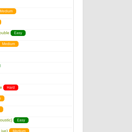
Medium
ouble
Easy
Medium
ge
Hard
m
oustic)
Easy
Live)
Medium