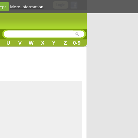
Login
ept
More information
U
V
W
X
Y
Z
0-9