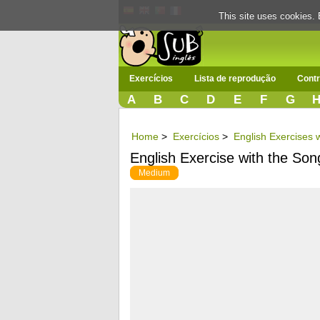
This site uses cookies. 
Exercícios
Lista de reprodução
Contr
A
B
C
D
E
F
G
Home
>
Exercícios
>
English Exercises w
English Exercise with the So
Medium