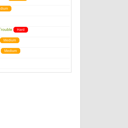
dium
Trouble
Hard
Medium
Medium