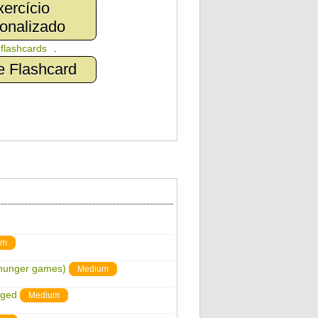
ercício
onalizado
n
flashcards
.
e Flashcard
um
 hunger games)
Medium
nged
Medium