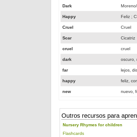
Dark
Moreno
Happy
Feliz ; 
Cruel
Cruel
Scar
Cicatriz
cruel
cruel
dark
oscuro,
far
lejos, di
happy
feliz, c
new
nuevo, f
Outros recursos para apren
Nursery Rhymes for children
Flashcards