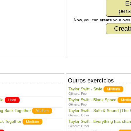
Ex
pers
Now, you can
create
your ow
Creat
Outros exercícios
Taylor Swift - Style
Medium
Gênero:
Pop
le
Taylor Swift - Blank Space
Hard
Medi
Gênero:
Pop
ing Back Together
Taylor Swift - Safe & Sound (The
Medium
Gênero:
Other
ack Together
Taylor Swift - Everything has cha
Medium
Gênero:
Other