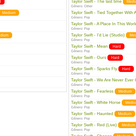
Taylor Swift - The last time
d
Medi
Gênero:
Other
Taylor Swift - Tied Together With 
Medium
Gênero:
Pop
Taylor Swift - A Place In This Worl
Gênero:
Pop
Taylor Swift - I'd Lie (Studio)
dium
Me
Gênero:
Pop
Taylor Swift - Mean
Hard
Gênero:
Pop
Taylor Swift - Ours
Hard
Gênero:
Pop
Taylor Swift - Sparks Fly
Hard
Gênero:
Pop
Taylor Swift - We Are Never Ever
Gênero:
Pop
Taylor Swift - Fearless
Medium
Gênero:
Pop
Taylor Swift - White Horse
Medi
Gênero:
Pop
Taylor Swift - Haunted
Medium
Gênero:
Pop
Taylor Swift - Red (Live)
Medium
Gênero:
Pop