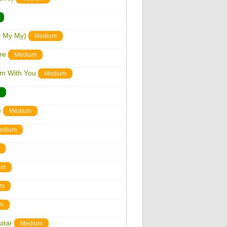
y My My)
Medium
re
Medium
'm With You
Medium
)
Medium
edium
um
um
m
itar
Medium