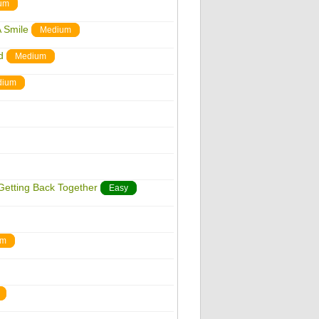
um
A Smile
Medium
d
Medium
dium
 Getting Back Together
Easy
um