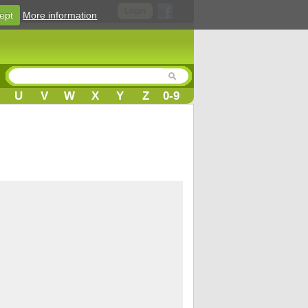
Login
ept
More information
U
V
W
X
Y
Z
0-9