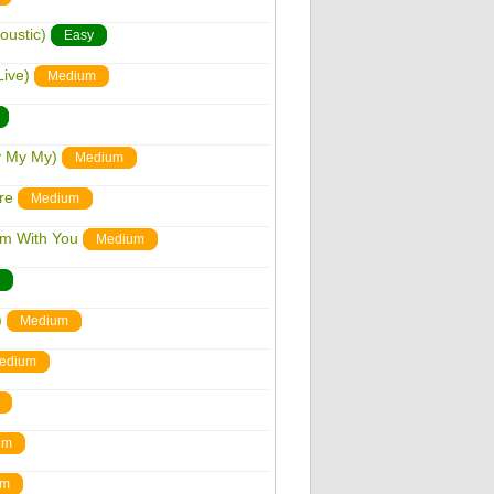
oustic)
Easy
Live)
Medium
y My My)
Medium
re
Medium
'm With You
Medium
)
Medium
edium
um
um