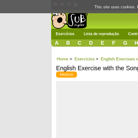
This site uses cookies. 
Exercícios
Lista de reprodução
Contr
A
B
C
D
E
F
G
Home
>
Exercícios
>
English Exercises w
English Exercise with the Son
Medium