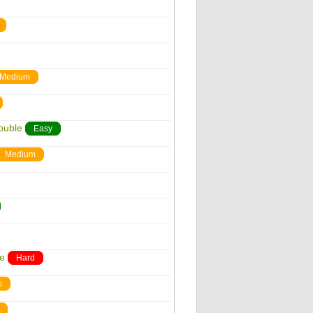
Medium
ouble
Easy
Medium
ge
Hard
m