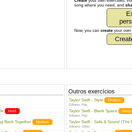
Create
your own exercises, intr
song where you need, and
sha
Ex
pers
Now, you can
create
your ow
Creat
Outros exercícios
Taylor Swift - Style
Medium
Gênero:
Pop
le
Taylor Swift - Blank Space
Hard
Medi
Gênero:
Pop
ing Back Together
Taylor Swift - Safe & Sound (The
Medium
Gênero:
Other