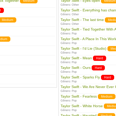
ack Together
Taylor Swift - Eyes open
Medium
Medium
Gênero:
Other
Taylor Swift - Everything has cha
d
Gênero:
Other
Taylor Swift - The last time
Medium
Medi
Gênero:
Other
Taylor Swift - Tied Together With 
Gênero:
Pop
Taylor Swift - A Place In This Worl
dium
Gênero:
Pop
Taylor Swift - I'd Lie (Studio)
Me
Gênero:
Pop
Taylor Swift - Mean
Hard
Gênero:
Pop
Taylor Swift - Ours
Hard
Gênero:
Pop
Taylor Swift - Sparks Fly
Hard
Gênero:
Pop
Taylor Swift - We Are Never Ever
Gênero:
Pop
Taylor Swift - Fearless
Medium
Gênero:
Pop
Taylor Swift - White Horse
Medi
Gênero:
Pop
Taylor Swift - Haunted
Medium