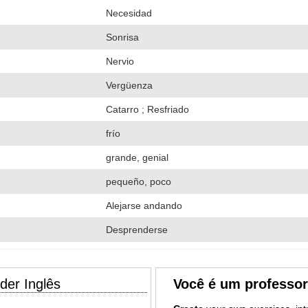
Necesidad
Sonrisa
Nervio
Vergüenza
Catarro ; Resfriado
frío
grande, genial
pequeño, poco
Alejarse andando
Desprenderse
der Inglês
Você é um professo