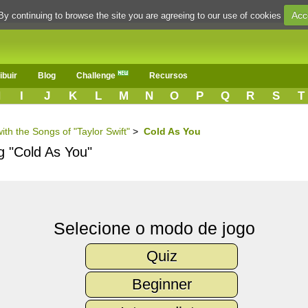
Acc
By continuing to browse the site you are agreeing to our use of cookies
ibuir
Blog
Challenge
Recursos
H
I
J
K
L
M
N
O
P
Q
R
S
T
ith the Songs of "Taylor Swift"
>
Cold As You
g "Cold As You"
Selecione o modo de jogo
Quiz
Beginner