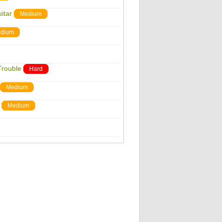
itar
Medium
dium
Trouble
Hard
Medium
Medium