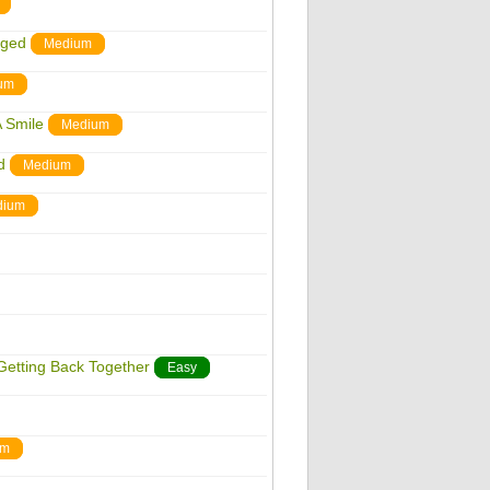
nged
Medium
um
A Smile
Medium
d
Medium
dium
 Getting Back Together
Easy
um