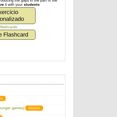
oducing the gaps in the part of the
re
it with your
students
ercício
onalizado
n
flashcards
.
e Flashcard
um
 hunger games)
Medium