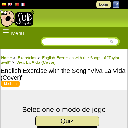
Login
☰
Menu
Home
>
Exercícios
>
English Exercises with the Songs of "Taylor
Swift"
>
Viva La Vida (Cover)
English Exercise with the Song "Viva La Vida
(Cover)"
Medium
Selecione o modo de jogo
Quiz