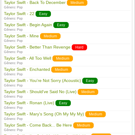
Taylor Swift - Back To December
Medium
Gênero:
Pop
Taylor Swift - 22
Easy
Gênero:
Pop
Taylor Swift - Begin Again
Easy
Gênero:
Pop
Taylor Swift - Mine
Medium
Gênero:
Pop
Taylor Swift - Better Than Revenge
Hard
Gênero:
Pop
Taylor Swift - All Too Well
Medium
Gênero:
Pop
Taylor Swift - Enchanted
Medium
Gênero:
Pop
Taylor Swift - You're Not Sorry (Acoustic)
Easy
Gênero:
Pop
Taylor Swift - Should've Said No (Live)
Medium
Gênero:
Pop
Taylor Swift - Ronan (Live)
Easy
Gênero:
Pop
Taylor Swift - Mary's Song (Oh My My My)
Medium
Gênero:
Pop
Taylor Swift - Come Back... Be Here
Medium
Gênero:
Pop