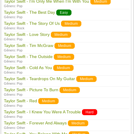
Taylor Swift - I'm Only Me When I'm With You
Medium
Gênero:
Pop
Taylor Swift - The Best Day
Easy
Gênero:
Pop
Taylor Swift - The Story Of Us
Medium
Gênero:
Rock
Taylor Swift - Love Story
Medium
Gênero:
Pop
Taylor Swift - Tim McGraw
Medium
Gênero:
Pop
Taylor Swift - The Outside
Medium
Gênero:
Pop
Taylor Swift - Cold As You
Medium
Gênero:
Pop
Taylor Swift - Teardrops On My Guitar
Medium
Gênero:
Pop
Taylor Swift - Picture To Burn
Medium
Gênero:
Pop
Taylor Swift - Red
Medium
Gênero:
Pop
Taylor Swift - I Knew You Were A Trouble
Hard
Gênero:
Pop
Taylor Swift - Forever And Always
Medium
Gênero:
Other