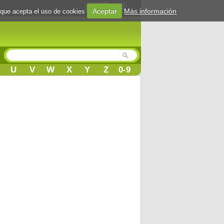
Login
Aceptar
Más información
 que acepta el uso de cookies
U
V
W
X
Y
Z
0-9