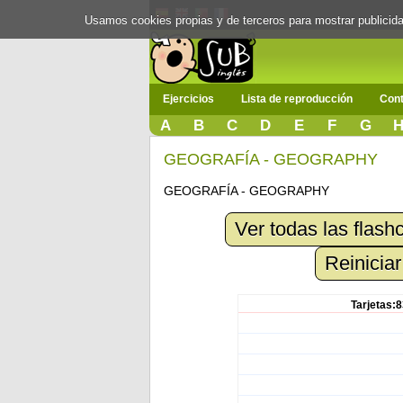
Usamos cookies propias y de terceros para mostrar publici
Ejercicios
Lista de reproducción
Cont
A
B
C
D
E
F
G
GEOGRAFÍA - GEOGRAPHY
GEOGRAFÍA - GEOGRAPHY
Ver todas las flash
Reiniciar
Tarjetas:8