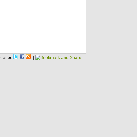
guenos
|