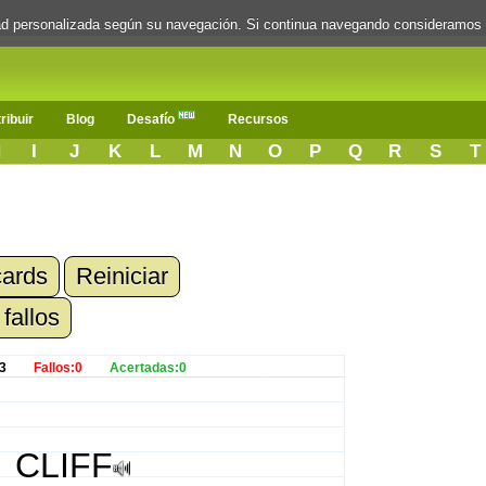
dad personalizada según su navegación. Si continua navegando consideramos
ribuir
Blog
Desafío
Recursos
H
I
J
K
L
M
N
O
P
Q
R
S
T
cards
Reiniciar
 fallos
3
Fallos:0
Acertadas:0
CLIFF