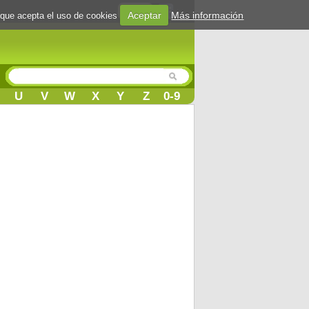
Login
Aceptar
Más información
 que acepta el uso de cookies
U
V
W
X
Y
Z
0-9