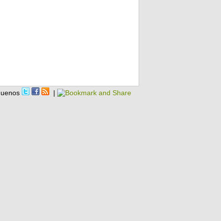
guenos
|