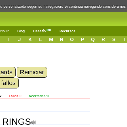
dad personalizada según su navegación. Si continua navegando consideramos
ribuir
Blog
Desafío
Recursos
H
I
J
K
L
M
N
O
P
Q
R
S
T
cards
Reiniciar
 fallos
7
Fallos:0
Acertadas:0
RINGS