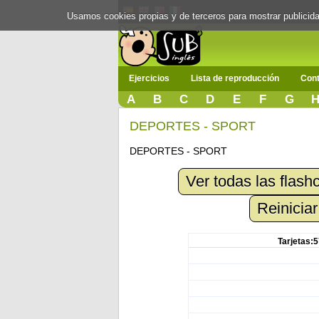
Usamos cookies propias y de terceros para mostrar publici
Ejercicios
Lista de reproducción
Cont
A
B
C
D
E
F
G
DEPORTES - SPORT
DEPORTES - SPORT
Ver todas las flash
Reiniciar
Tarjetas:5