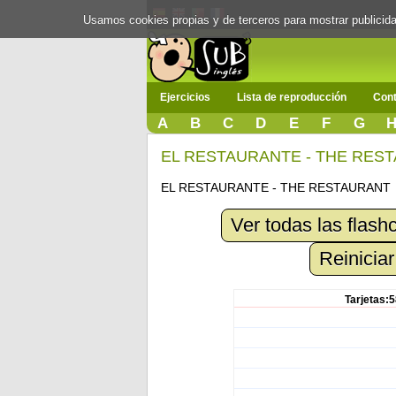
Usamos cookies propias y de terceros para mostrar publici
Ejercicios
Lista de reproducción
Cont
A
B
C
D
E
F
G
EL RESTAURANTE - THE RES
EL RESTAURANTE - THE RESTAURANT
Ver todas las flash
Reiniciar
Tarjetas:5