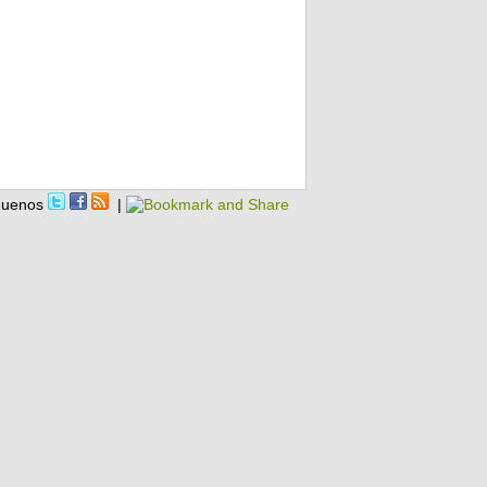
guenos
|