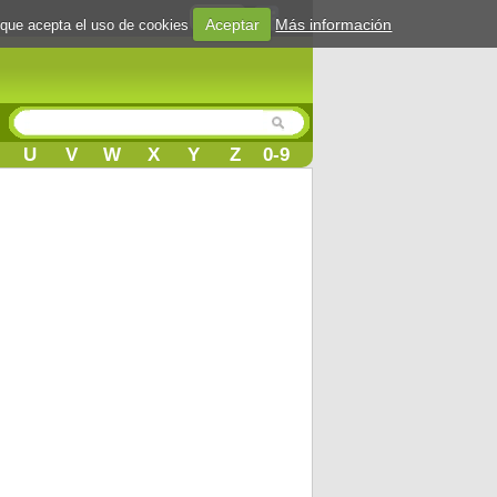
Login
Aceptar
Más información
 que acepta el uso de cookies
U
V
W
X
Y
Z
0-9