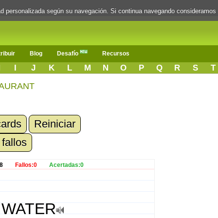
dad personalizada según su navegación. Si continua navegando consideramos
ribuir
Blog
Desafío
Recursos
H
I
J
K
L
M
N
O
P
Q
R
S
T
TAURANT
cards
Reiniciar
 fallos
8
Fallos:0
Acertadas:0
WATER