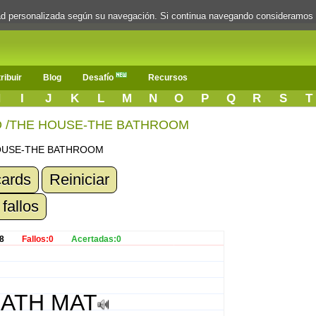
dad personalizada según su navegación. Si continua navegando consideramos
ribuir
Blog
Desafío
Recursos
H
I
J
K
L
M
N
O
P
Q
R
S
T
O /THE HOUSE-THE BATHROOM
HOUSE-THE BATHROOM
cards
Reiniciar
 fallos
8
Fallos:0
Acertadas:0
ATH MAT