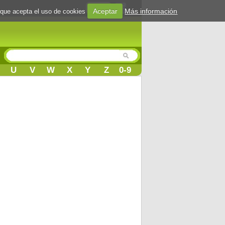
Login
Aceptar
Más información
 que acepta el uso de cookies
U
V
W
X
Y
Z
0-9