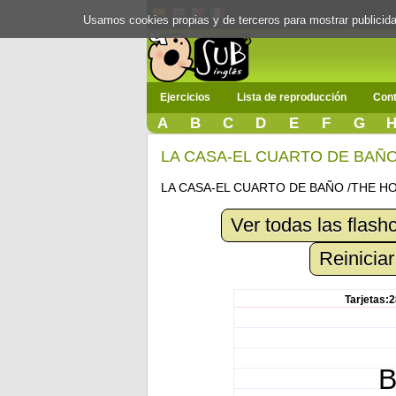
Usamos cookies propias y de terceros para mostrar publici
Ejercicios
Lista de reproducción
Cont
A
B
C
D
E
F
G
LA CASA-EL CUARTO DE BAÑ
LA CASA-EL CUARTO DE BAÑO /THE 
Ver todas las flash
Reiniciar
Tarjetas:2
B