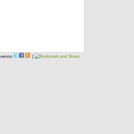
guenos
|