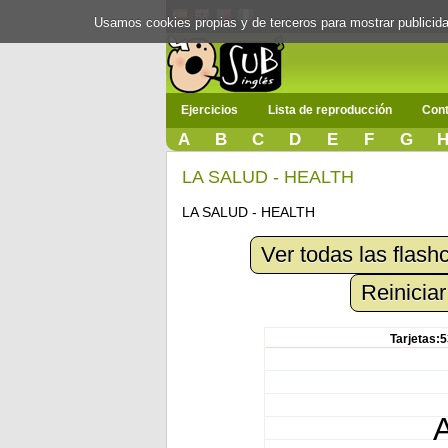
Usamos cookies propias y de terceros para mostrar publici
Ejercicios
Lista de reproducción
Cont
A
B
C
D
E
F
G
LA SALUD - HEALTH
LA SALUD - HEALTH
Ver todas las flash
Reiniciar
Tarjetas:5