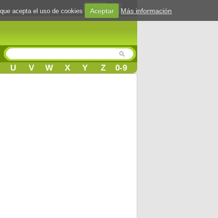
Login
Aceptar
Más información
 que acepta el uso de cookies
U
V
W
X
Y
Z
0-9