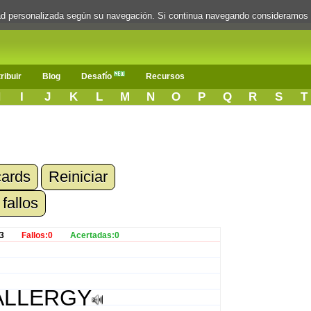
dad personalizada según su navegación. Si continua navegando consideramos
ribuir
Blog
Desafío
Recursos
H
I
J
K
L
M
N
O
P
Q
R
S
T
cards
Reiniciar
 fallos
3
Fallos:0
Acertadas:0
ALLERGY