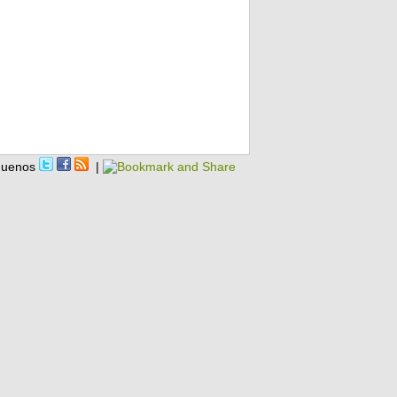
guenos
|