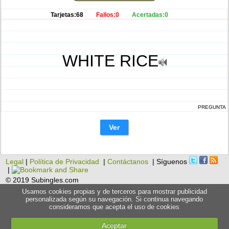
Tarjetas:68
Fallos:0
Acertadas:0
WHITE RICE
PREGUNTA
Ver
Legal
|
Política de Privacidad
|
Contáctanos
| Síguenos
|
© 2019 Subingles.com
Usamos cookies propias y de terceros para mostrar publicidad
personalizada según su navegación. Si continua navegando
consideramos que acepta el uso de cookies
Aceptar