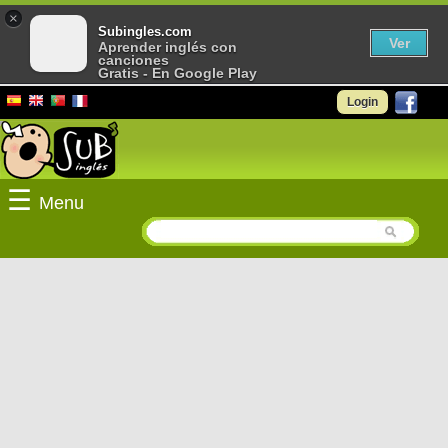
×
Subingles.com
Ver
Aprender inglés con
canciones
Gratis - En Google Play
Login
☰
Menu