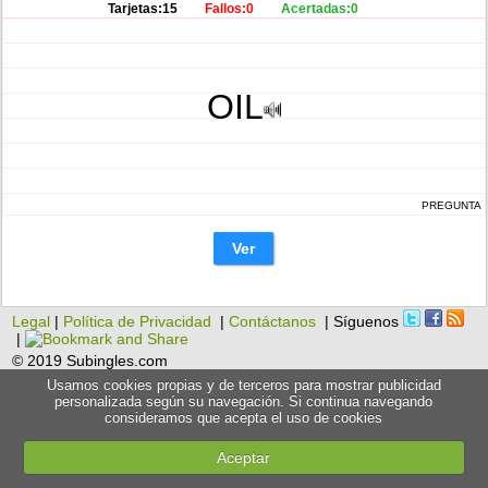
Tarjetas:15
Fallos:0
Acertadas:0
OIL
PREGUNTA
Ver
Legal
|
Política de Privacidad
|
Contáctanos
| Síguenos
|
© 2019 Subingles.com
Usamos cookies propias y de terceros para mostrar publicidad
personalizada según su navegación. Si continua navegando
consideramos que acepta el uso de cookies
Aceptar