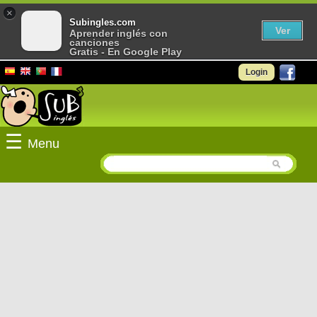
×
Subingles.com
Ver
Aprender inglés con
canciones
Gratis - En Google Play
Login
☰
Menu