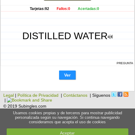
Tarjetas:92
Fallos:0
Acertadas:0
DISTILLED WATER
PREGUNTA
Ver
Legal
|
Política de Privacidad
|
Contáctanos
| Síguenos
|
© 2019 Subingles.com
Usamos cookies propias y de terceros para mostrar publicidad
personalizada según su navegación. Si continua navegando
consideramos que acepta el uso de cookies
Aceptar