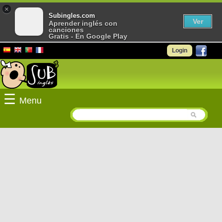
×
Subingles.com
Ver
Aprender inglés con
canciones
Gratis - En Google Play
Login
☰
Menu