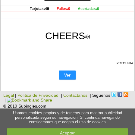
Tarjetas:49
Fallos:0
Acertadas:0
CHEERS
PREGUNTA
Ver
Legal
|
Política de Privacidad
|
Contáctanos
| Síguenos
|
© 2019 Subingles.com
Usamos cookies propias y de terceros para mostrar publicidad
personalizada según su navegación. Si continua navegando
consideramos que acepta el uso de cookies
Aceptar