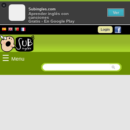
×
Subingles.com
Ver
Aprender inglés con
canciones
Gratis - En Google Play
Login
☰
Menu