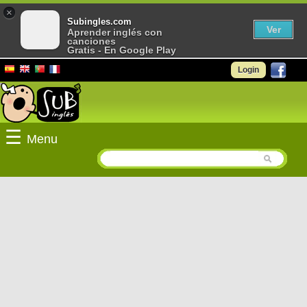
×
Subingles.com
Ver
Aprender inglés con
canciones
Gratis - En Google Play
Login
☰
Menu