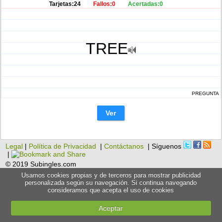
Tarjetas:24
Fallos:0
Acertadas:0
TREE
PREGUNTA
Ver
Legal
|
Política de Privacidad
|
Contáctanos
| Síguenos
|
© 2019 Subingles.com
Usamos cookies propias y de terceros para mostrar publicidad
personalizada según su navegación. Si continua navegando
consideramos que acepta el uso de cookies
Aceptar