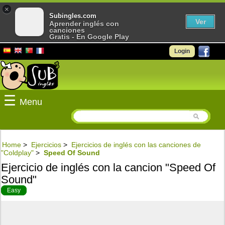
×
Subingles.com
Ver
Aprender inglés con
canciones
Gratis - En Google Play
Login
☰
Menu
Home
>
Ejercicios
>
Ejercicios de inglés con las canciones de
"Coldplay"
>
Speed Of Sound
Ejercicio de inglés con la cancion "Speed Of
Sound"
Easy