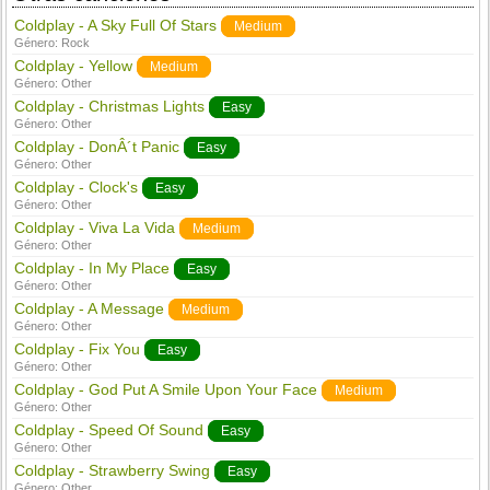
Coldplay - A Sky Full Of Stars
Medium
Género:
Rock
Coldplay - Yellow
Medium
Género:
Other
Coldplay - Christmas Lights
Easy
Género:
Other
Coldplay - DonÂ´t Panic
Easy
Género:
Other
Coldplay - Clock's
Easy
Género:
Other
Coldplay - Viva La Vida
Medium
Género:
Other
Coldplay - In My Place
Easy
Género:
Other
Coldplay - A Message
Medium
Género:
Other
Coldplay - Fix You
Easy
Género:
Other
Coldplay - God Put A Smile Upon Your Face
Medium
Género:
Other
Coldplay - Speed Of Sound
Easy
Género:
Other
Coldplay - Strawberry Swing
Easy
Género:
Other