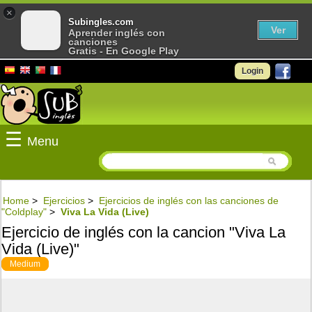
×
Subingles.com
Ver
Aprender inglés con
canciones
Gratis - En Google Play
Login
☰
Menu
Home
>
Ejercicios
>
Ejercicios de inglés con las canciones de
"Coldplay"
>
Viva La Vida (Live)
Ejercicio de inglés con la cancion "Viva La
Vida (Live)"
Medium