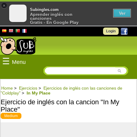
×
Subingles.com
Ver
Aprender inglés con
canciones
Gratis - En Google Play
Login
☰
Menu
Home
>
Ejercicios
>
Ejercicios de inglés con las canciones de
"Coldplay"
>
In My Place
Ejercicio de inglés con la cancion "In My
Place"
Medium