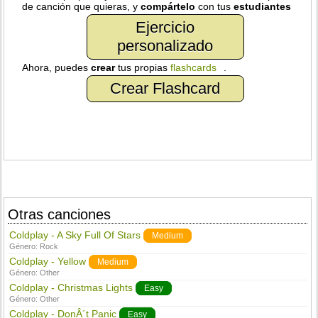
de canción que quieras, y
compártelo
con tus
estudiantes
Ejercicio
personalizado
Ahora, puedes
crear
tus propias
flashcards
.
Crear Flashcard
Otras canciones
Coldplay - A Sky Full Of Stars
Medium
Género:
Rock
Coldplay - Yellow
Medium
Género:
Other
Coldplay - Christmas Lights
Easy
Género:
Other
Coldplay - DonÂ´t Panic
Easy