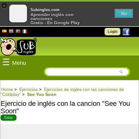
×
Subingles.com
Ver
Aprender inglés con
canciones
Gratis - En Google Play
Login
☰
Menu
Home
>
Ejercicios
>
Ejercicios de inglés con las canciones de
"Coldplay"
>
See You Soon
Ejercicio de inglés con la cancion "See You
Soon"
Easy