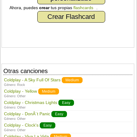
Ahora, puedes
crear
tus propias
flashcards
.
Crear Flashcard
Otras canciones
Coldplay - A Sky Full Of Stars
Medium
Género:
Rock
Coldplay - Yellow
Medium
Género:
Other
Coldplay - Christmas Lights
Easy
Género:
Other
Coldplay - DonÂ´t Panic
Easy
Género:
Other
Coldplay - Clock's
Easy
Género:
Other
Coldplay - Viva La Vida
Medium