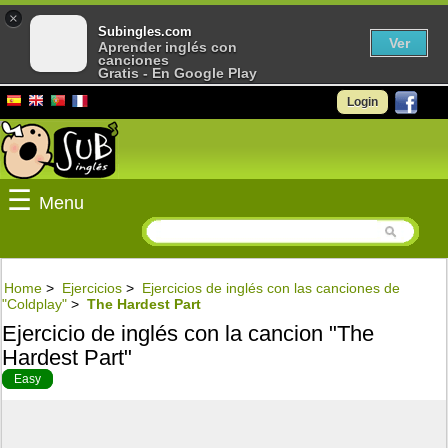
×
Subingles.com
Ver
Aprender inglés con
canciones
Gratis - En Google Play
Login
☰
Menu
Home
>
Ejercicios
>
Ejercicios de inglés con las canciones de
"Coldplay"
>
The Hardest Part
Ejercicio de inglés con la cancion "The
Hardest Part"
Easy