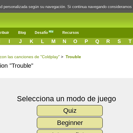
dad personalizada según su navegación. Si continua navegando consideramos
ribuir
Blog
Desafío
Recursos
H
I
J
K
L
M
N
O
P
Q
R
S
T
 con las canciones de "Coldplay"
>
Trouble
cion "Trouble"
Selecciona un modo de juego
Quiz
Beginner