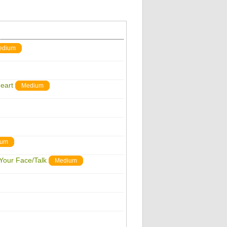
edium
heart
Medium
ium
Your Face/Talk
Medium