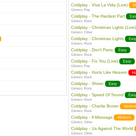
Coldplay - Viva La Vida (Live)
M
Género:
Pop
Coldplay - The Hardest Part
Eas
Género:
Rock
Coldplay - Christmas Lights (Live)
Género:
Other
Coldplay - Christmas Lights
Eas
Género:
Rock
Coldplay - Don't Panic
Easy
Género:
Rock
Coldplay - Fix You (Live)
Easy
Género:
Pop
Coldplay - Hurts Like Heaven
H
Género:
Rock
Coldplay - Shiver
Easy
Género:
Rock
Coldplay - Speed Of Sound
Eas
Género:
Rock
Coldplay - Charlie Brown
Mediu
Género:
Rock
Coldplay - A Message
Medium
Género:
Other
Coldplay - Us Against The World
Género:
Other