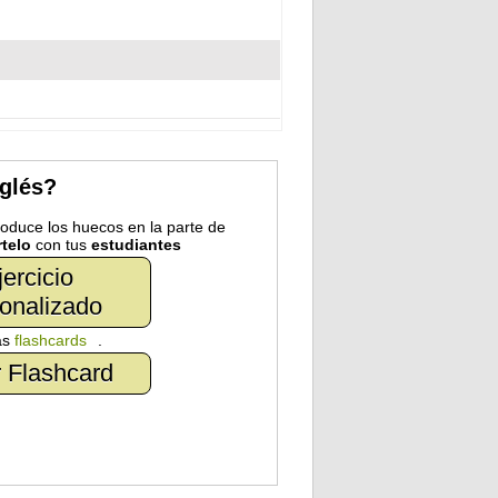
nglés?
troduce los huecos en la parte de
telo
con tus
estudiantes
jercicio
onalizado
as
flashcards
.
 Flashcard