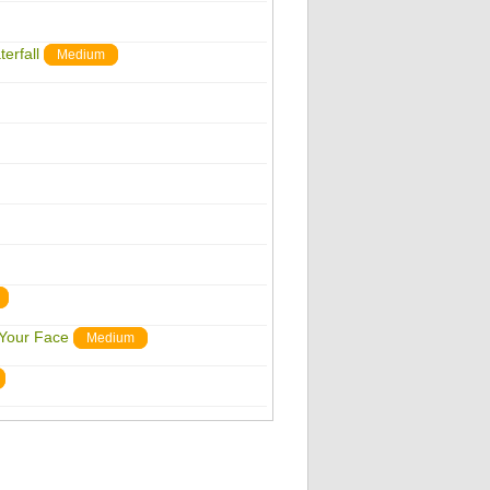
erfall
Medium
 Your Face
Medium