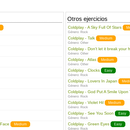
Otros ejercicios
Coldplay - A Sky Full Of Stars
M
Género:
Rock
Coldplay - Talk
Medium
Género:
Other
Coldplay - Don't let it break your 
Género:
Other
Coldplay - Atlas
Medium
Género:
Other
Coldplay - Clocks
Easy
Género:
Rock
Coldplay - Lovers In Japan
Med
Género:
Rock
Coldplay - God Put A Smile Upon 
Género:
Rock
Coldplay - Violet Hil
Medium
Género:
Rock
Coldplay - See You Soon
Easy
Género:
Rock
 Face
Coldplay - Green Eyes
Medium
Easy
Género:
Rock