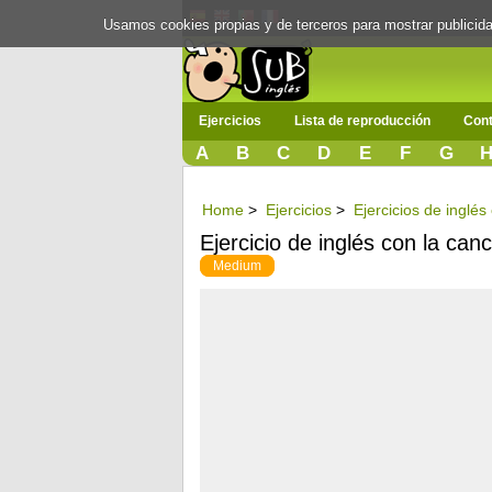
Usamos cookies propias y de terceros para mostrar publici
Ejercicios
Lista de reproducción
Cont
A
B
C
D
E
F
G
Home
>
Ejercicios
>
Ejercicios de inglés
Ejercicio de inglés con la can
Medium