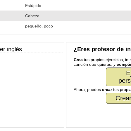
Estúpido
Cabeza
pequeño, poco
er inglés
¿Eres profesor de i
Crea
tus propios ejercicios, in
canción que quieras, y
compár
E
pers
Ahora, puedes
crear
tus propi
Crear