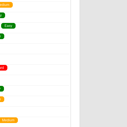
edium
y
Easy
y
ard
y
m
Medium