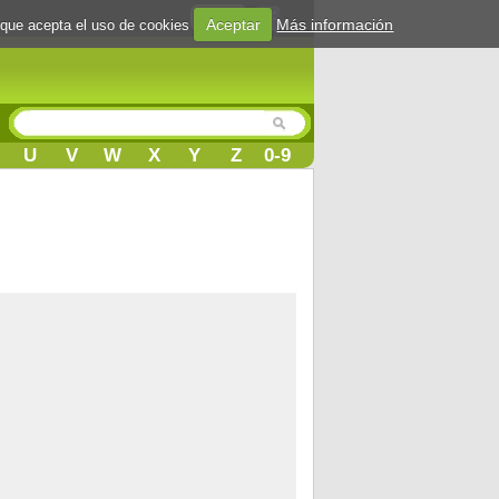
Login
Aceptar
Más información
 que acepta el uso de cookies
U
V
W
X
Y
Z
0-9