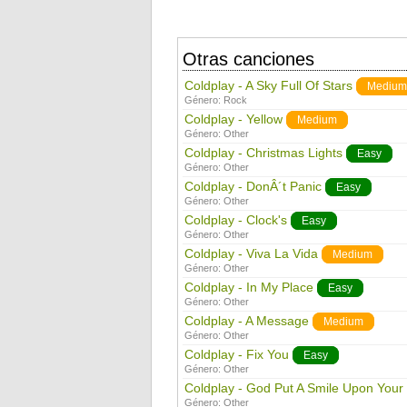
Otras canciones
Coldplay - A Sky Full Of Stars
Medium
Género:
Rock
Coldplay - Yellow
Medium
Género:
Other
Coldplay - Christmas Lights
Easy
Género:
Other
Coldplay - DonÂ´t Panic
Easy
Género:
Other
Coldplay - Clock's
Easy
Género:
Other
Coldplay - Viva La Vida
Medium
Género:
Other
Coldplay - In My Place
Easy
Género:
Other
Coldplay - A Message
Medium
Género:
Other
Coldplay - Fix You
Easy
Género:
Other
Coldplay - God Put A Smile Upon Your
Género:
Other