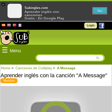
×
Subingles.com
Ver
Aprender inglés con
canciones
Gratis - En Google Play
Login
☰
Menu
Home
>
Canciones de Coldplay
>
A Message
Aprender inglés con la canción "A Message"
Medium