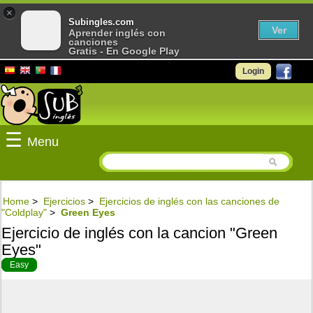
×
Subingles.com
Ver
Aprender inglés con
canciones
Gratis - En Google Play
Login
☰
Menu
Home
>
Ejercicios
>
Ejercicios de inglés con las canciones de
"Coldplay"
>
Green Eyes
Ejercicio de inglés con la cancion "Green
Eyes"
Easy