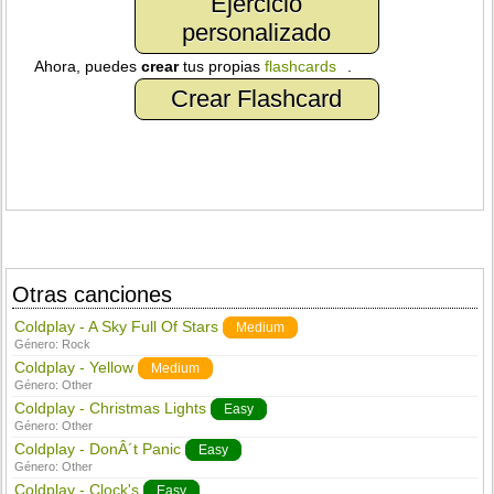
Ejercicio
personalizado
Ahora, puedes
crear
tus propias
flashcards
.
Crear Flashcard
Otras canciones
Coldplay - A Sky Full Of Stars
Medium
Género:
Rock
Coldplay - Yellow
Medium
Género:
Other
Coldplay - Christmas Lights
Easy
Género:
Other
Coldplay - DonÂ´t Panic
Easy
Género:
Other
Coldplay - Clock's
Easy