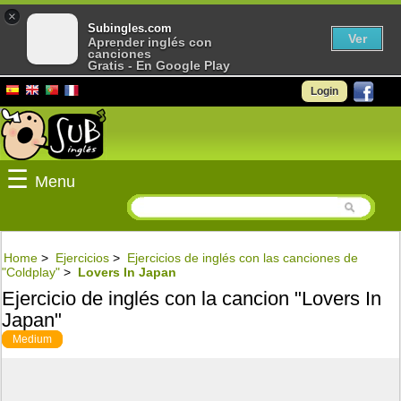
×
Subingles.com
Ver
Aprender inglés con
canciones
Gratis - En Google Play
Login
☰
Menu
Home
>
Ejercicios
>
Ejercicios de inglés con las canciones de
"Coldplay"
>
Lovers In Japan
Ejercicio de inglés con la cancion "Lovers In
Japan"
Medium