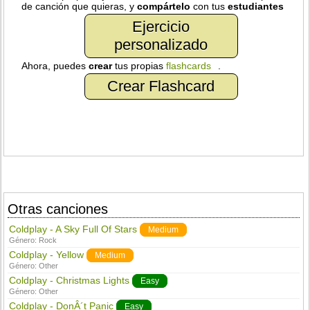
de canción que quieras, y
compártelo
con tus
estudiantes
Ejercicio
personalizado
Ahora, puedes
crear
tus propias
flashcards
.
Crear Flashcard
Otras canciones
Coldplay - A Sky Full Of Stars
Medium
Género:
Rock
Coldplay - Yellow
Medium
Género:
Other
Coldplay - Christmas Lights
Easy
Género:
Other
Coldplay - DonÂ´t Panic
Easy