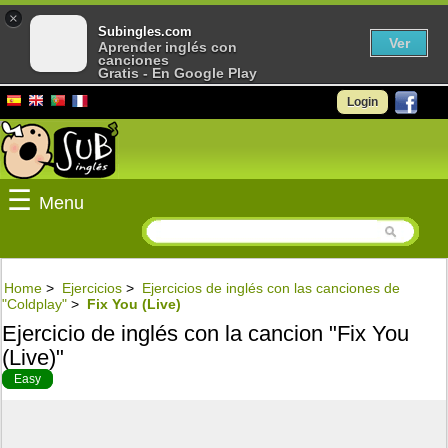
×
Subingles.com
Ver
Aprender inglés con
canciones
Gratis - En Google Play
Login
☰
Menu
Home
>
Ejercicios
>
Ejercicios de inglés con las canciones de
"Coldplay"
>
Fix You (Live)
Ejercicio de inglés con la cancion "Fix You
(Live)"
Easy