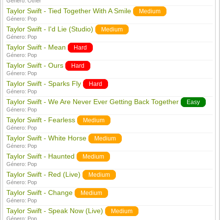
Género:
Other
Taylor Swift - Tied Together With A Smile
Medium
Género:
Pop
Taylor Swift - I'd Lie (Studio)
Medium
Género:
Pop
Taylor Swift - Mean
Hard
Género:
Pop
Taylor Swift - Ours
Hard
Género:
Pop
Taylor Swift - Sparks Fly
Hard
Género:
Pop
Taylor Swift - We Are Never Ever Getting Back Together
Easy
Género:
Pop
Taylor Swift - Fearless
Medium
Género:
Pop
Taylor Swift - White Horse
Medium
Género:
Pop
Taylor Swift - Haunted
Medium
Género:
Pop
Taylor Swift - Red (Live)
Medium
Género:
Pop
Taylor Swift - Change
Medium
Género:
Pop
Taylor Swift - Speak Now (Live)
Medium
Género:
Pop