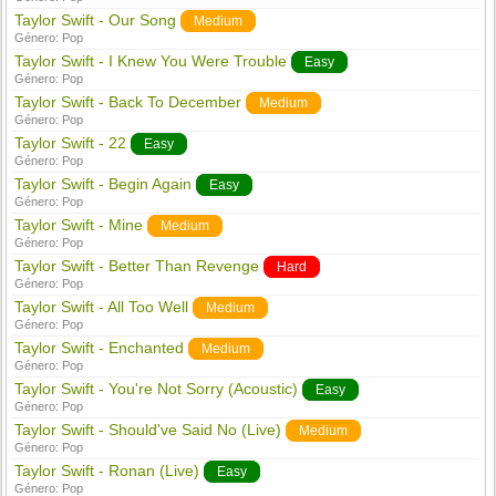
Taylor Swift - Our Song
Medium
Género:
Pop
Taylor Swift - I Knew You Were Trouble
Easy
Género:
Pop
Taylor Swift - Back To December
Medium
Género:
Pop
Taylor Swift - 22
Easy
Género:
Pop
Taylor Swift - Begin Again
Easy
Género:
Pop
Taylor Swift - Mine
Medium
Género:
Pop
Taylor Swift - Better Than Revenge
Hard
Género:
Pop
Taylor Swift - All Too Well
Medium
Género:
Pop
Taylor Swift - Enchanted
Medium
Género:
Pop
Taylor Swift - You're Not Sorry (Acoustic)
Easy
Género:
Pop
Taylor Swift - Should've Said No (Live)
Medium
Género:
Pop
Taylor Swift - Ronan (Live)
Easy
Género:
Pop