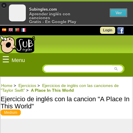
×
Subingles.com
Ver
Aprender inglés con
canciones
Gratis - En Google Play
Login
☰
Menu
Home
>
Ejercicios
>
Ejercicios de inglés con las canciones de
"Taylor Swift"
>
A Place In This World
Ejercicio de inglés con la cancion "A Place In
This World"
Medium