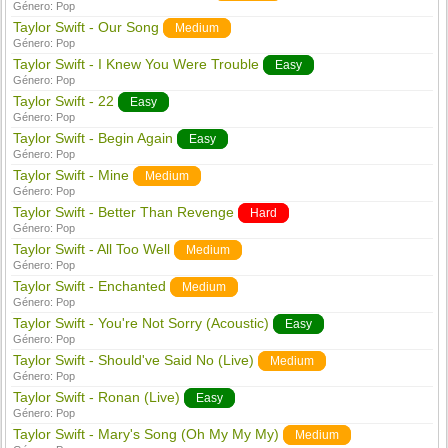
Género:
Pop
Taylor Swift - Our Song
Medium
Género:
Pop
Taylor Swift - I Knew You Were Trouble
Easy
Género:
Pop
Taylor Swift - 22
Easy
Género:
Pop
Taylor Swift - Begin Again
Easy
Género:
Pop
Taylor Swift - Mine
Medium
Género:
Pop
Taylor Swift - Better Than Revenge
Hard
Género:
Pop
Taylor Swift - All Too Well
Medium
Género:
Pop
Taylor Swift - Enchanted
Medium
Género:
Pop
Taylor Swift - You're Not Sorry (Acoustic)
Easy
Género:
Pop
Taylor Swift - Should've Said No (Live)
Medium
Género:
Pop
Taylor Swift - Ronan (Live)
Easy
Género:
Pop
Taylor Swift - Mary's Song (Oh My My My)
Medium