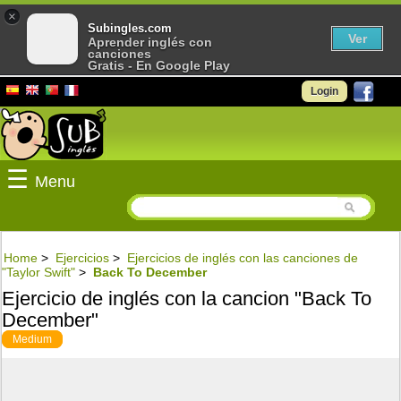
×
Subingles.com
Ver
Aprender inglés con
canciones
Gratis - En Google Play
Login
☰
Menu
Home
>
Ejercicios
>
Ejercicios de inglés con las canciones de
"Taylor Swift"
>
Back To December
Ejercicio de inglés con la cancion "Back To
December"
Medium