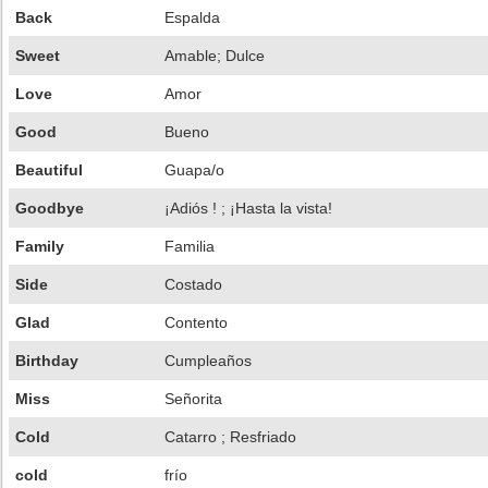
Back
Espalda
Sweet
Amable; Dulce
Love
Amor
Good
Bueno
Beautiful
Guapa/o
Goodbye
¡Adiós ! ; ¡Hasta la vista!
Family
Familia
Side
Costado
Glad
Contento
Birthday
Cumpleaños
Miss
Señorita
Cold
Catarro ; Resfriado
cold
frío