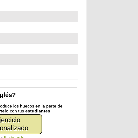
nglés?
troduce los huecos en la parte de
telo
con tus
estudiantes
jercicio
onalizado
as
flashcards
.