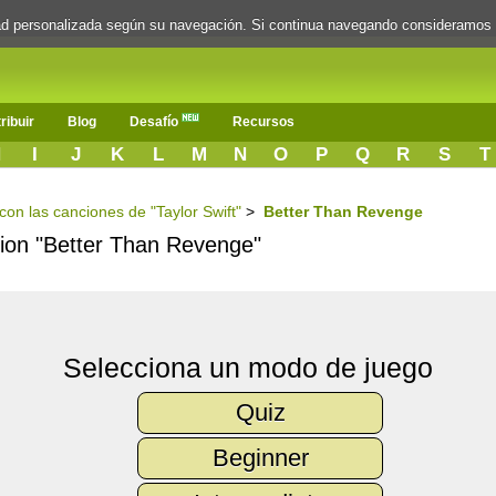
dad personalizada según su navegación. Si continua navegando consideramos
ribuir
Blog
Desafío
Recursos
H
I
J
K
L
M
N
O
P
Q
R
S
T
 con las canciones de "Taylor Swift"
>
Better Than Revenge
ncion "Better Than Revenge"
Selecciona un modo de juego
Quiz
Beginner