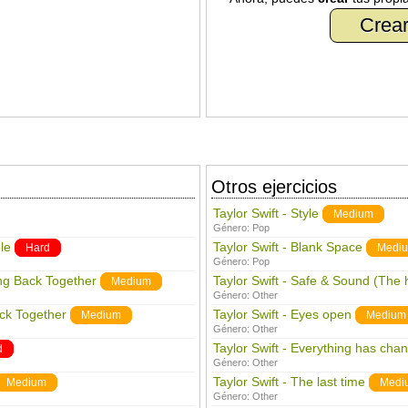
Crear
Otros ejercicios
Taylor Swift - Style
Medium
Género:
Pop
le
Taylor Swift - Blank Space
Hard
Medi
Género:
Pop
ing Back Together
Taylor Swift - Safe & Sound (The
Medium
Género:
Other
ack Together
Taylor Swift - Eyes open
Medium
Medium
Género:
Other
Taylor Swift - Everything has cha
d
Género:
Other
Taylor Swift - The last time
Medium
Medi
Género:
Other