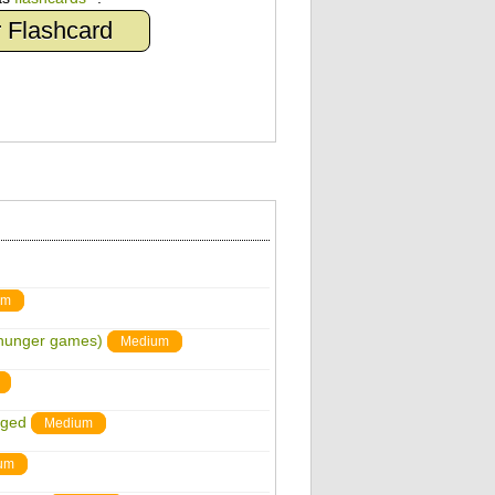
 Flashcard
um
 hunger games)
Medium
nged
Medium
um