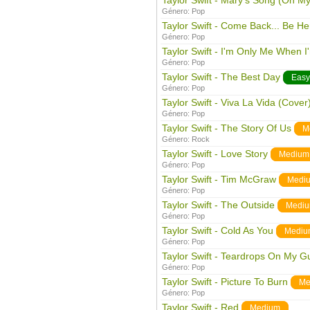
Taylor Swift - Mary's Song (Oh M
Género:
Pop
Taylor Swift - Come Back... Be He
Género:
Pop
Taylor Swift - I'm Only Me When I
Género:
Pop
Taylor Swift - The Best Day
Easy
Género:
Pop
Taylor Swift - Viva La Vida (Cover
Género:
Pop
Taylor Swift - The Story Of Us
M
Género:
Rock
Taylor Swift - Love Story
Medium
Género:
Pop
Taylor Swift - Tim McGraw
Medi
Género:
Pop
Taylor Swift - The Outside
Medi
Género:
Pop
Taylor Swift - Cold As You
Mediu
Género:
Pop
Taylor Swift - Teardrops On My Gu
Género:
Pop
Taylor Swift - Picture To Burn
Me
Género:
Pop
Taylor Swift - Red
Medium