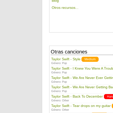
Blog
Otros recursos...
Otras canciones
Taylor Swift - Style
Medium
Género:
Pop
Taylor Swift - I Knew You Were A Troub
Género:
Pop
Taylor Swift - We Are Never Ever Gett
Género:
Pop
Taylor Swift - We Are Never Getting B
Género:
Pop
Taylor Swift - Back To December
Har
Género:
Other
Taylor Swift - Tear drops on my guitar
Género:
Other