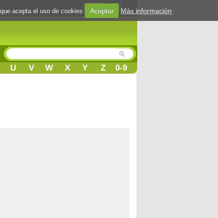
Login
Aceptar
Más información
 que acepta el uso de cookies
U
V
W
X
Y
Z
0-9