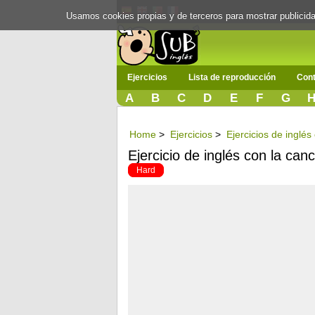
Usamos cookies propias y de terceros para mostrar publici
Ejercicios
Lista de reproducción
Cont
A
B
C
D
E
F
G
Home
>
Ejercicios
>
Ejercicios de inglés
Ejercicio de inglés con la ca
Hard