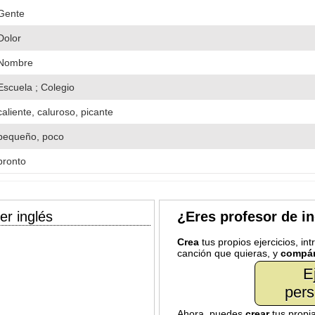
Gente
Dolor
Nombre
Escuela ; Colegio
caliente, caluroso, picante
pequeño, poco
pronto
er inglés
¿Eres profesor de i
Crea
tus propios ejercicios, in
canción que quieras, y
compár
E
pers
Ahora, puedes
crear
tus propi