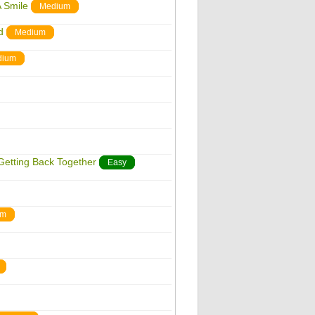
A Smile
Medium
d
Medium
dium
 Getting Back Together
Easy
um