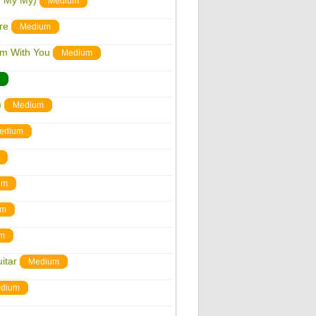
y My My)
Medium
re
Medium
'm With You
Medium
)
Medium
edium
um
um
m
itar
Medium
dium