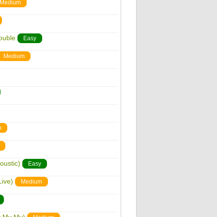
Medium
ouble
Easy
Medium
m
oustic)
Easy
Live)
Medium