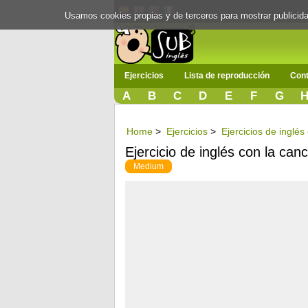
Usamos cookies propias y de terceros para mostrar publici
Ejercicios
Lista de reproducción
Cont
A
B
C
D
E
F
G
Home
>
Ejercicios
>
Ejercicios de inglés
Ejercicio de inglés con la can
Medium