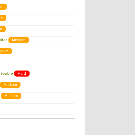
um
um
m
itar
Medium
dium
Trouble
Hard
Medium
Medium