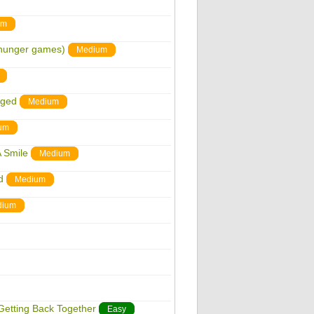
um
 hunger games)
Medium
nged
Medium
um
A Smile
Medium
d
Medium
dium
 Getting Back Together
Easy