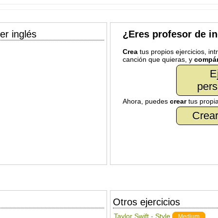
er inglés
¿Eres profesor de i
Crea
tus propios ejercicios, in
canción que quieras, y
compár
E
pers
Ahora, puedes
crear
tus propi
Crear
Otros ejercicios
Taylor Swift - Style
Medium