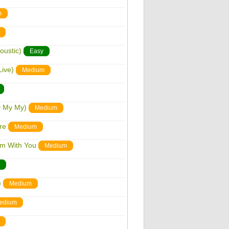
m
oustic)
Easy
Live)
Medium
y My My)
Medium
re
Medium
'm With You
Medium
)
Medium
edium