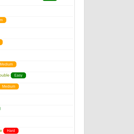
um
Medium
ouble
Easy
Medium
ge
Hard