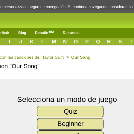
dad personalizada según su navegación. Si continua navegando consideramos
ribuir
Blog
Desafío
Recursos
H
I
J
K
L
M
N
O
P
Q
R
S
T
 con las canciones de "Taylor Swift"
>
Our Song
cion "Our Song"
Selecciona un modo de juego
Quiz
Beginner