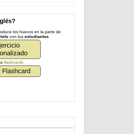
nglés?
troduce los huecos en la parte de
telo
con tus
estudiantes
jercicio
onalizado
as
flashcards
.
 Flashcard