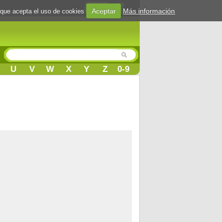
Login
Aceptar
Más información
 que acepta el uso de cookies
U
V
W
X
Y
Z
0-9