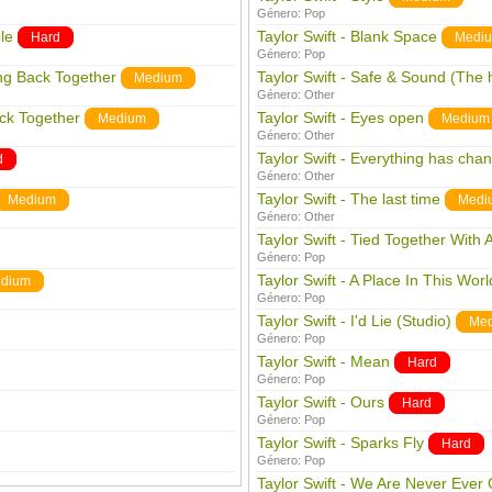
Género:
Pop
le
Taylor Swift - Blank Space
Hard
Medi
Género:
Pop
ing Back Together
Taylor Swift - Safe & Sound (The
Medium
Género:
Other
ack Together
Taylor Swift - Eyes open
Medium
Medium
Género:
Other
Taylor Swift - Everything has cha
d
Género:
Other
Taylor Swift - The last time
Medium
Medi
Género:
Other
Taylor Swift - Tied Together With 
Género:
Pop
Taylor Swift - A Place In This Worl
dium
Género:
Pop
Taylor Swift - I'd Lie (Studio)
Me
Género:
Pop
Taylor Swift - Mean
Hard
Género:
Pop
Taylor Swift - Ours
Hard
Género:
Pop
Taylor Swift - Sparks Fly
Hard
Género:
Pop
Taylor Swift - We Are Never Ever