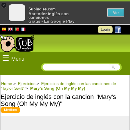
×
Subingles.com
Ver
Aprender inglés con
canciones
Gratis - En Google Play
Login
☰
Menu
Home
>
Ejercicios
>
Ejercicios de inglés con las canciones de
"Taylor Swift"
>
Mary's Song (Oh My My My)
Ejercicio de inglés con la cancion "Mary's
Song (Oh My My My)"
Medium