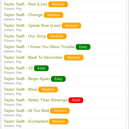
Taylor Swift - Red (Live)
Medium
Género:
Pop
Taylor Swift - Change
Medium
Género:
Pop
Taylor Swift - Speak Now (Live)
Medium
Género:
Pop
Taylor Swift - Our Song
Medium
Género:
Pop
Taylor Swift - I Knew You Were Trouble
Easy
Género:
Pop
Taylor Swift - Back To December
Medium
Género:
Pop
Taylor Swift - 22
Easy
Género:
Pop
Taylor Swift - Begin Again
Easy
Género:
Pop
Taylor Swift - Mine
Medium
Género:
Pop
Taylor Swift - Better Than Revenge
Hard
Género:
Pop
Taylor Swift - All Too Well
Medium
Género:
Pop
Taylor Swift - Enchanted
Medium
Género:
Pop