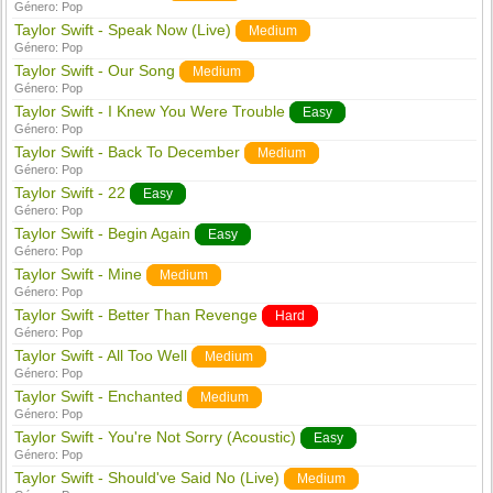
Género:
Pop
Taylor Swift - Speak Now (Live)
Medium
Género:
Pop
Taylor Swift - Our Song
Medium
Género:
Pop
Taylor Swift - I Knew You Were Trouble
Easy
Género:
Pop
Taylor Swift - Back To December
Medium
Género:
Pop
Taylor Swift - 22
Easy
Género:
Pop
Taylor Swift - Begin Again
Easy
Género:
Pop
Taylor Swift - Mine
Medium
Género:
Pop
Taylor Swift - Better Than Revenge
Hard
Género:
Pop
Taylor Swift - All Too Well
Medium
Género:
Pop
Taylor Swift - Enchanted
Medium
Género:
Pop
Taylor Swift - You're Not Sorry (Acoustic)
Easy
Género:
Pop
Taylor Swift - Should've Said No (Live)
Medium