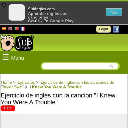
×
Subingles.com
Ver
Aprender inglés con
canciones
Gratis - En Google Play
Login
☰
Menu
Home
>
Ejercicios
>
Ejercicios de inglés con las canciones de
"Taylor Swift"
>
I Knew You Were A Trouble
Ejercicio de inglés con la cancion "I Knew
You Were A Trouble"
Hard