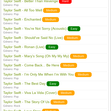
Taylor Swift - Better Than Revenge
Hard
Género:
Pop
Taylor Swift - All Too Well
Medium
Género:
Pop
Taylor Swift - Enchanted
Medium
Género:
Pop
Taylor Swift - You're Not Sorry (Acoustic)
Easy
Género:
Pop
Taylor Swift - Should've Said No (Live)
Medium
Género:
Pop
Taylor Swift - Ronan (Live)
Easy
Género:
Pop
Taylor Swift - Mary's Song (Oh My My My)
Medium
Género:
Pop
Taylor Swift - Come Back... Be Here
Medium
Género:
Pop
Taylor Swift - I'm Only Me When I'm With You
Medium
Género:
Pop
Taylor Swift - The Best Day
Easy
Género:
Pop
Taylor Swift - Viva La Vida (Cover)
Medium
Género:
Pop
Taylor Swift - The Story Of Us
Medium
Género:
Rock