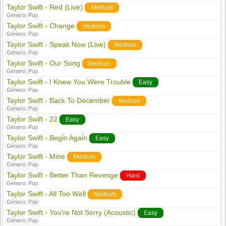
Taylor Swift - Red (Live)
Medium
Género:
Pop
Taylor Swift - Change
Medium
Género:
Pop
Taylor Swift - Speak Now (Live)
Medium
Género:
Pop
Taylor Swift - Our Song
Medium
Género:
Pop
Taylor Swift - I Knew You Were Trouble
Easy
Género:
Pop
Taylor Swift - Back To December
Medium
Género:
Pop
Taylor Swift - 22
Easy
Género:
Pop
Taylor Swift - Begin Again
Easy
Género:
Pop
Taylor Swift - Mine
Medium
Género:
Pop
Taylor Swift - Better Than Revenge
Hard
Género:
Pop
Taylor Swift - All Too Well
Medium
Género:
Pop
Taylor Swift - You're Not Sorry (Acoustic)
Easy
Género:
Pop