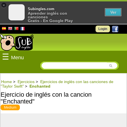
×
Subingles.com
Ver
Aprender inglés con
canciones
Gratis - En Google Play
Login
☰
Menu
Home
>
Ejercicios
>
Ejercicios de inglés con las canciones de
"Taylor Swift"
>
Enchanted
Ejercicio de inglés con la cancion
"Enchanted"
Medium