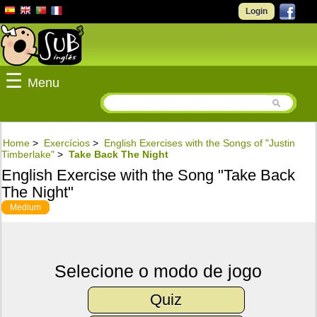
Login
☰
Menu
Home
>
Exercícios
>
English Exercises with the Songs of "Justin
Timberlake"
>
Take Back The Night
English Exercise with the Song "Take Back
The Night"
Medium
Selecione o modo de jogo
Quiz