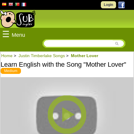
Login
☰
Menu
Home
>
Justin Timberlake Songs
>
Mother Lover
Learn English with the Song "Mother Lover"
Medium