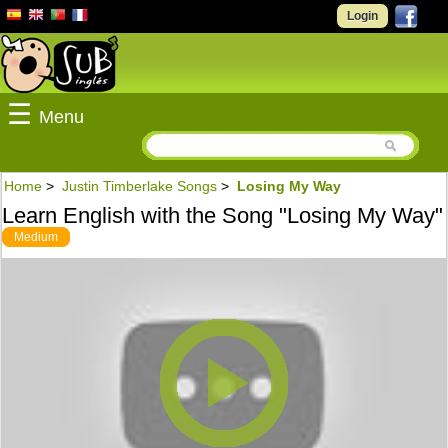
Login
☰
Menu
Home
>
Justin Timberlake Songs
>
Losing My Way
Learn English with the Song "Losing My Way"
Medium