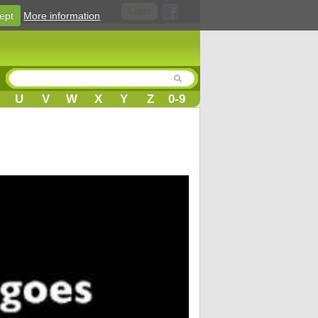
Login
ept
More information
U
V
W
X
Y
Z
0-9