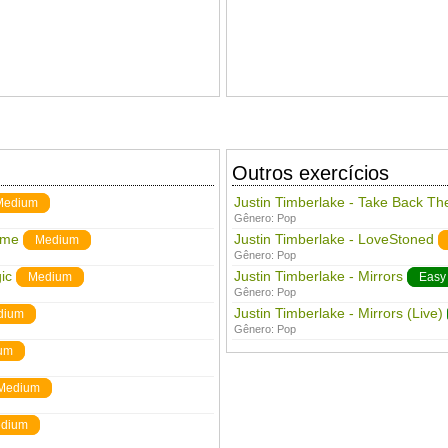
Outros exercícios
Justin Timberlake - Take Back Th
Medium
Gênero:
Pop
ime
Justin Timberlake - LoveStoned
Medium
Gênero:
Pop
ic
Justin Timberlake - Mirrors
Medium
Easy
Gênero:
Pop
Justin Timberlake - Mirrors (Live)
dium
Gênero:
Pop
um
Medium
dium