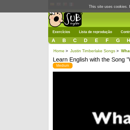
This site uses cookies. 
Exercícios
Lista de reprodução
Contr
A
B
C
D
E
F
G
Home
>
Justin Timberlake Songs
>
Wha
Learn English with the Song
Medium