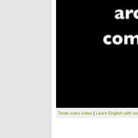
Tente outro vídeo
|
Learn English with s