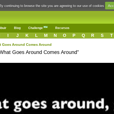
Acc
By continuing to browse the site you are agreeing to our use of cookies
ibuir
Blog
Challenge
Recursos
H
I
J
K
L
M
N
O
P
Q
R
S
T
t Goes Around Comes Around
 "What Goes Around Comes Around"