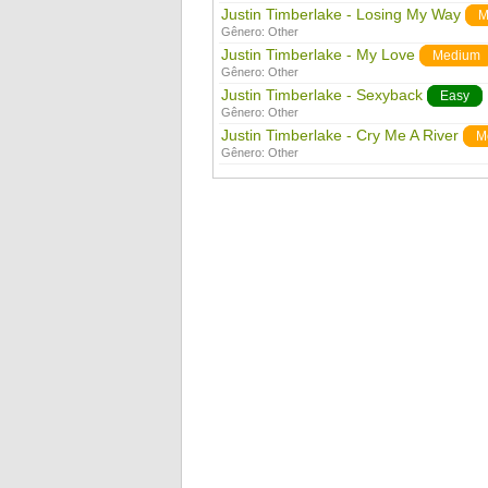
Justin Timberlake - Losing My Way
M
Gênero:
Other
Justin Timberlake - My Love
Medium
Gênero:
Other
Justin Timberlake - Sexyback
Easy
Gênero:
Other
Justin Timberlake - Cry Me A River
M
Gênero:
Other