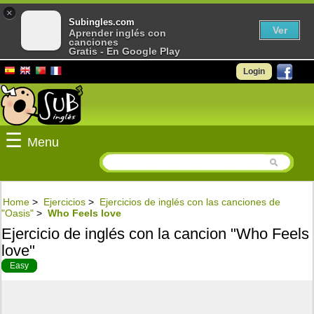
×
Subingles.com
Ver
Aprender inglés con
canciones
Gratis - En Google Play
Login
☰
Menu
Home
>
Ejercicios
>
Ejercicios de inglés con las canciones de
"Oasis"
>
Who Feels love
Ejercicio de inglés con la cancion "Who Feels
love"
Easy