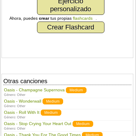
Ejercicio
personalizado
Ahora, puedes
crear
tus propias
flashcards
.
Crear Flashcard
Otras canciones
Oasis - Champagne Supernova
Medium
Género:
Other
Oasis - Wonderwall
Medium
Género:
Other
Oasis - Roll With It
Medium
Género:
Other
Oasis - Stop Crying Your Heart Out
Medium
Género:
Other
Oasis - Thank You For The Good Times
Medium