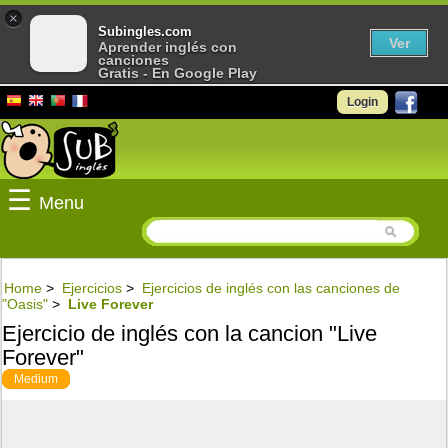
×
Subingles.com
Ver
Aprender inglés con
canciones
Gratis - En Google Play
Login
☰
Menu
Home
>
Ejercicios
>
Ejercicios de inglés con las canciones de
"Oasis"
>
Live Forever
Ejercicio de inglés con la cancion "Live
Forever"
Medium