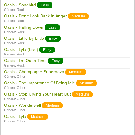
Oasis - Songbird
Easy
Género:
Rock
Oasis - Don't Look Back In Anger
Medium
Género:
Rock
Oasis - Falling Down
Easy
Género:
Rock
Oasis - Little By Little
Easy
Género:
Rock
Oasis - Lyla (Live)
Easy
Género:
Rock
Oasis - I'm Outta Time
Easy
Género:
Rock
Oasis - Champagne Supernova
Medium
Género:
Other
Oasis - The Importance Of Being Idle
Medium
Género:
Other
Oasis - Stop Crying Your Heart Out
Medium
Género:
Other
Oasis - Wonderwall
Medium
Género:
Other
Oasis - Lyla
Medium
Género:
Other