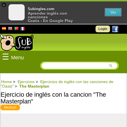
×
Subingles.com
Ver
Aprender inglés con
canciones
Gratis - En Google Play
Login
☰
Menu
Home
>
Ejercicios
>
Ejercicios de inglés con las canciones de
"Oasis"
>
The Masterplan
Ejercicio de inglés con la cancion "The
Masterplan"
Medium