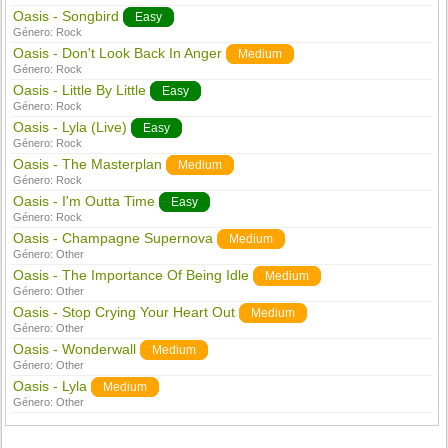
Oasis - Songbird
Easy
Género:
Rock
Oasis - Don't Look Back In Anger
Medium
Género:
Rock
Oasis - Little By Little
Easy
Género:
Rock
Oasis - Lyla (Live)
Easy
Género:
Rock
Oasis - The Masterplan
Medium
Género:
Rock
Oasis - I'm Outta Time
Easy
Género:
Rock
Oasis - Champagne Supernova
Medium
Género:
Other
Oasis - The Importance Of Being Idle
Medium
Género:
Other
Oasis - Stop Crying Your Heart Out
Medium
Género:
Other
Oasis - Wonderwall
Medium
Género:
Other
Oasis - Lyla
Medium
Género:
Other