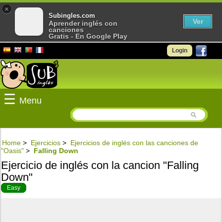
×
Subingles.com
Ver
Aprender inglés con
canciones
Gratis - En Google Play
Login
☰
Menu
Home
>
Ejercicios
>
Ejercicios de inglés con las canciones de
"Oasis"
>
Falling Down
Ejercicio de inglés con la cancion "Falling
Down"
Easy