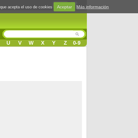
Login
Aceptar
Más información
 que acepta el uso de cookies
U
V
W
X
Y
Z
0-9