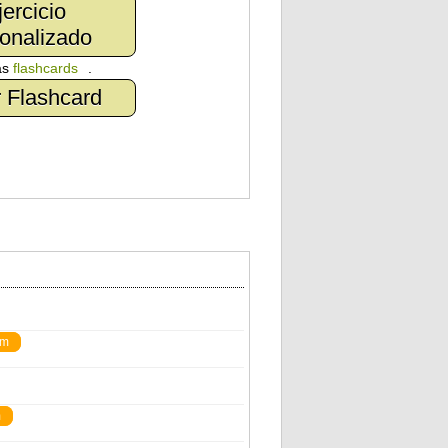
jercicio
onalizado
as
flashcards
.
 Flashcard
um
m