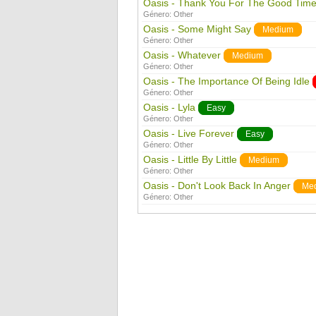
Oasis - Thank You For The Good Tim
Género:
Other
Oasis - Some Might Say
Medium
Género:
Other
Oasis - Whatever
Medium
Género:
Other
Oasis - The Importance Of Being Idle
Género:
Other
Oasis - Lyla
Easy
Género:
Other
Oasis - Live Forever
Easy
Género:
Other
Oasis - Little By Little
Medium
Género:
Other
Oasis - Don't Look Back In Anger
Me
Género:
Other