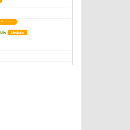
Medium
Idle
Medium