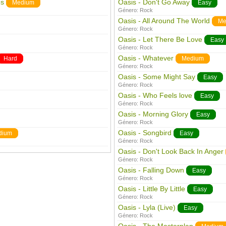
es
Oasis - Don't Go Away
Medium
Easy
Género:
Rock
Oasis - All Around The World
Me
Género:
Rock
Oasis - Let There Be Love
Easy
Género:
Rock
Oasis - Whatever
Hard
Medium
Género:
Rock
Oasis - Some Might Say
Easy
Género:
Rock
Oasis - Who Feels love
Easy
Género:
Rock
Oasis - Morning Glory
Easy
Género:
Rock
Oasis - Songbird
dium
Easy
Género:
Rock
Oasis - Don't Look Back In Anger
Género:
Rock
Oasis - Falling Down
Easy
Género:
Rock
Oasis - Little By Little
Easy
Género:
Rock
Oasis - Lyla (Live)
Easy
Género:
Rock