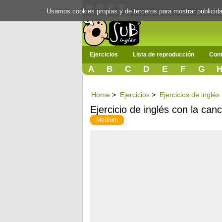
Usamos cookies propias y de terceros para mostrar publici
Ejercicios
Lista de reproducción
Cont
A
B
C
D
E
F
G
Home
>
Ejercicios
>
Ejercicios de inglés
Ejercicio de inglés con la can
Medium